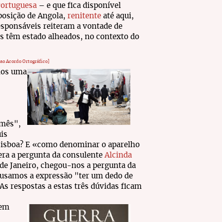
Portuguesa
– e que fica disponível
posição de Angola,
renitente
até aqui,
sponsáveis reiteram a vontade de
s têm estado alheados, no contexto do
 ao Acordo Ortográfico]
amos uma
 mês",
is
 Lisboa? E «como denominar o aparelho
era a pergunta da consulente
Alcinda
 de Janeiro, chegou-nos a pergunta da
 usamos a expressão "ter um dedo de
s respostas a estas três dúvidas ficam
em