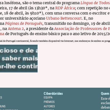
ura lusófona, são o tema central do programa
Língua de Todos
eira, 17 de abril (às 13h30*, na
RDP África
; com repetição no 
e, 18 de abril, às 9h10*), com uma conversa com o escritor e
or universitário açoriano
Urbano Bettencourt
. E, no
ama
Páginas de Português
, transmitido no domingo, 19 de abril
, na
Antena 2
, a presidente da
Associação de Professores de 
ma
de Português do ensino básico para o ano letivo de 2015/2
ial de Portugal continental, ficando também disponível via Internet, nos endereços de ambos os pro
Ciberdúvidas
Quem
ES
EQUIPA
Este 
PRÉMIOS
escla
MUNS
AUTORES
debat