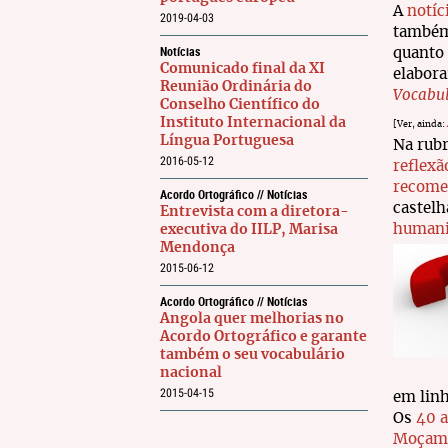
A
notíc
2019-04-03
também
Notícias
quanto
Comunicado final da XI
elabora
Reunião Ordinária do
Vocabul
Conselho Científico do
Instituto Internacional da
[Ver, ainda:
Língua Portuguesa
Na rub
2016-05-12
reflexã
recome
Acordo Ortográfico // Notícias
castelh
Entrevista com a diretora-
humani
executiva do IILP, Marisa
Mendonça
2015-06-12
Acordo Ortográfico // Notícias
Angola quer melhorias no
Acordo Ortográfico e garante
também o seu vocabulário
nacional
2015-04-15
em linh
Os
40 
Moçam