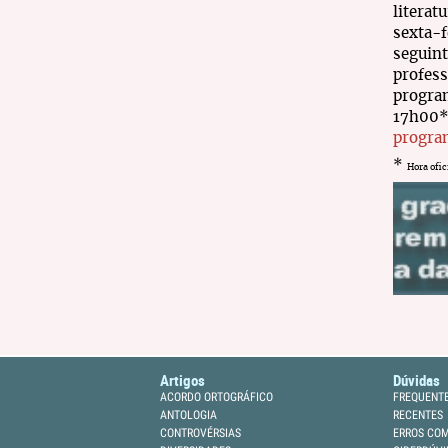
literat
sexta-f
seguint
profess
progr
17h00*
progra
*
Hora ofic
Artigos
Dúvidas
ACORDO ORTOGRÁFICO
FREQUENT
ANTOLOGIA
RECENTES
CONTROVÉRSIAS
ERROS CO