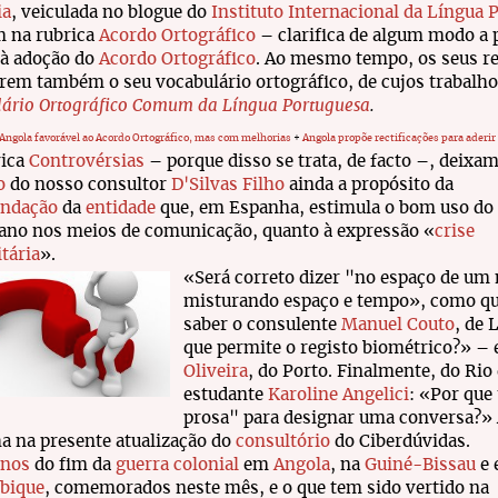
ia
, veiculada no blogue do
Instituto Internacional da Língua 
 na rubrica
Acordo Ortográfico
– clarifica de algum modo a 
 à adoção do
Acordo Ortográfico
. Ao mesmo tempo, os seus re
rem também o seu vocabulário ortográfico, de cujos trabalho
ário Ortográfico Comum da Língua Portuguesa
.
Angola favorável ao Acordo Ortográfico, mas com melhorias
+
Angola propõe rectificações para aderir
rica
Controvérsias
– porque disso se trata, de facto –, deix
o
do nosso consultor
D'Silvas Filho
ainda a propósito da
ndação
da
entidade
que, em Espanha, estimula o bom uso do
ano nos meios de comunicação, quanto à expressão «
crise
tária
».
«Será correto dizer "no espaço de um
misturando espaço e tempo», como qu
saber o consulente
Manuel Couto
, de
que permite o registo biométrico?» – 
Oliveira
, do Porto. Finalmente, do Rio
estudante
Karoline Angelici
: «Por que
prosa" para designar uma conversa?» A
a na presente atualização do
consultório
do Ciberdúvidas.
anos
do fim da
guerra colonial
em
Angola
, na
Guiné-Bissau
e 
bique
, comemorados neste mês, e o que tem sido vertido na