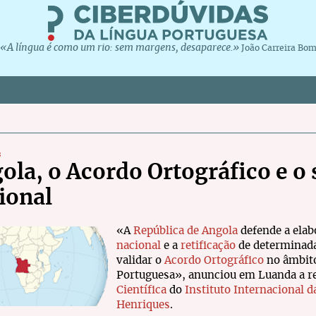
«A língua é como um rio: sem margens, desaparece.»
João Carreira Bo
s
ola, o Acordo Ortográfico e o
ional
«A
República de Angola
defende a ela
nacional
e a
retificação
de determinadas
validar o
Acordo Ortográfico
no âmbito
Portuguesa», anunciou em Luanda a r
Científica
do
Instituto Internacional 
Henriques
.