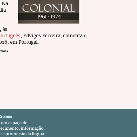
. Na
dia
, às
Português
, Edviges Ferreira, comenta o
016, em Portugal.
gramas.
 Somos
é um espaço de
recimento, informação,
e e promoção da língua