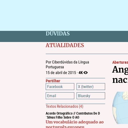
DÚVIDAS
ATUALIDADES
Abertura
Por Ciberdúvidas da Língua
Portuguesa
Ang
4K
15 de abril de 2015 ·
nac
Partilhar
Facebook
X (twitter)
Email
Bluesky
Textos Relacionados
(4)
Acordo Ortográfico // Contributos De D
´Silvas Filho Sobre O AO
Um vocabulário adequado ao
português europeu