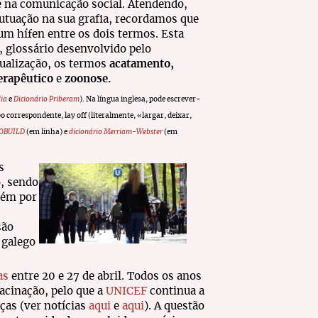
e na comunicação social. Atendendo,
lutuação na sua grafia, recordamos que
 um hífen entre os dois termos. Esta
, glossário desenvolvido pelo
tualização, os termos
acatamento,
terapêutico
e
zoonose.
dia
e
Dicionário Priberam
). Na língua inglesa, pode escrever-
o correspondente, lay off (literalmente, «largar, deixar,
 COBUILD
(em linha) e
dicionário Merriam-Webster
(em
s
o, sendo
bém por
são
 galego
as
entre 20 e 27 de abril. Todos os anos
vacinação, pelo que a
UNICEF
continua a
ças (ver notícias
aqui
e
aqui
). A questão