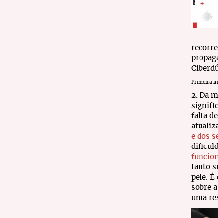
recorre
propag
Ciberdú
Primeira im
2.
Da m
signifi
falta d
atualiz
e dos s
dificu
funcio
tanto s
pele. É
sobre a
uma res