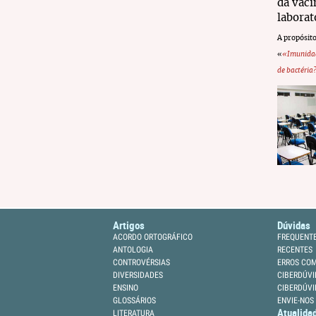
da vaci
laborat
A
propósito
«
«Imunidade
de bactéria
Artigos
Dúvidas
ACORDO ORTOGRÁFICO
FREQUENT
ANTOLOGIA
RECENTES
CONTROVÉRSIAS
ERROS CO
DIVERSIDADES
CIBERDÚVI
ENSINO
CIBERDÚVI
GLOSSÁRIOS
ENVIE-NOS
Atualida
LITERATURA