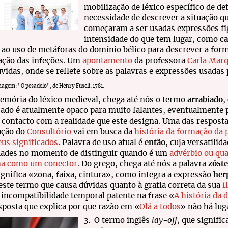
mobilização de léxico específico de 
necessidade de descrever a situação qu
começaram a ser usadas expressões fig
intensidade do que tem lugar, como
c
 ao uso de metáforas do domínio bélico para descrever a for
ação das infeções. Um
apontamento
da professora
Carla Mar
vidas, onde se reflete sobre as palavras e expressões usadas
agem: "O pesadelo", de Henry Fuseli, 1781.
emória do léxico medieval, chega até nós o termo
arrabiado
,
cado é atualmente opaco para muito falantes, eventualmente 
e contacto com a realidade que este designa. Uma das respost
ação do
Consultório
vai em busca da
história da formação da 
eus significados
. Palavra de uso atual é
então
, cuja versatilid
ldades no momento de distinguir quando é um
advérbio ou qu
na como um conector
. Do grego, chega até nós a palavra
zóste
ignifica «zona, faixa, cintura», como integra a expressão
her
 este termo que causa dúvidas quanto à grafia correta da sua
f
 incompatibilidade temporal patente na frase «
A história da 
posta que explica por que razão em «
Olá a todos
» não há lug
3.
O termo inglês
lay-off
, que signifi