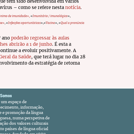
que tem sido desenvolvida em vários
avírus – como se refere nesta
notícia
.
nimo de imunidade»,
«
Imunitário / imunológico
»,
une»
, «
Infecções oportunísticas
»,«
Vacina
», «
Qual a pronúncia
º ano
poderão regressar às aulas
hes abrirão a 1 de junho
. É esta a
continue a evoluir positivamente. A
Geral da Saúde
, que terá lugar no dia 28
envolvimento da estratégia de retoma
 Somos
é um espaço de
recimento, informação,
e e promoção da língua
guesa, numa perspetiva de
ação dos valores culturais
to países de língua oficial