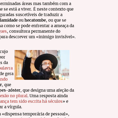
determinadas áreas mas também com a
e se está a viver. É neste contexto que
uradas suscetíveis de traduzir a
alamidade
ou
hecatombe
, ou que se
ma como se pode enfrentar a ameaça da
ques
, consultora permanente do
 para descrever um «inimigo invisível».
 cujo
por
as da
palavra
ade gera
ando
r
, que
pes-zóster
, que designa uma afeção da
lexão no plural
. Uma resposta ainda
dança tem sido escrita há séculos
» e
ar a vírgula.
ca «dispensa temporária de pessoal»,