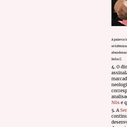
A palavra
l
se hifeniz
abandonar»)
linha)].
4.
O di
assinal
marcado
neologi
corres
analisa
Nòs
e 
5.
A
Se
continu
desenvo