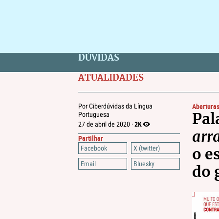
DÚVIDAS
ATUALIDADES
Abertura
Por Ciberdúvidas da Língua
Portuguesa
Pal
2K
27 de abril de 2020 ·
arr
Partilhar
Facebook
X (twitter)
o e
Email
Bluesky
do 