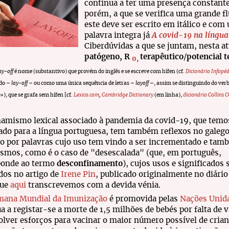
continua a ter uma presença constant
porém, a que se verifica uma grande f
este deve ser escrito em itálico e com
palavra integra já
A covid-19 na língua
Ciberdúvidas a que se juntam, nesta a
patógeno, R
terapêutico
/
p
otencial 
0
,
ay-off
é nome (substantivo) que provém do inglês e se escreve com hífen (cf.
Dicionário Infopé
ado –
lay-off
– ou como uma única sequência de letras –
layoff
–, assim se distinguindo do verb
, que se grafa sem hífen [cf.
Lexico.com
,
Cambridge Dictionary
(em linha),
dicionário Collins
namismo lexical associado à pandemia da covid-19, que temo
ado para a língua portuguesa, tem também reflexos no galeg
 por palavras cujo uso tem vindo a ser incrementado e tam
smos, como é o caso de "desescalada" (que, em português,
ponde ao termo
desconfinamento
), cujos usos e significados 
dos no artigo de
Irene Pin
, publicado originalmente no diário
que
aqui
transcrevemos com a devida vénia.
mana Mundial da Imunização
é promovida pelas
Nações Unid
a a registar-se a morte de 1,5 milhões de bebés por falta de 
lver esforços para vacinar o maior número possível de crian