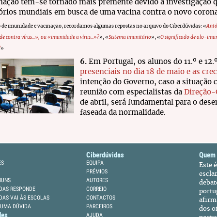
nação tem-se tornado mais premente devido à investigação 
órios mundiais em busca de uma vacina contra o novo coron
 de imunidade e vacinação, recordamos algumas repostas no arquivo do Ciberdúvidas: «
Antó
 contra vírus...», ou «imunidade a vírus...»?
», «
Sistema imunitário
», «
O significado de alo-im
?
»
6.
Em Portugal, os alunos do 11.º e 12.
presenciais no dia 18 de maio e as crec
intenção do Governo, caso a situação 
reunião com especialistas da
Direção-
de abril, será fundamental para o des
faseada da normalidade.
Ciberdúvidas
Quem
ES
EQUIPA
Este 
PRÉMIOS
escla
MUNS
AUTORES
debat
DAS RESPONDE
CORREIO
portu
DAS VAI ÀS ESCOLAS
CONTACTOS
afirm
 UMA DÚVIDA
PARCEIROS
dos oi
des
AJUDA