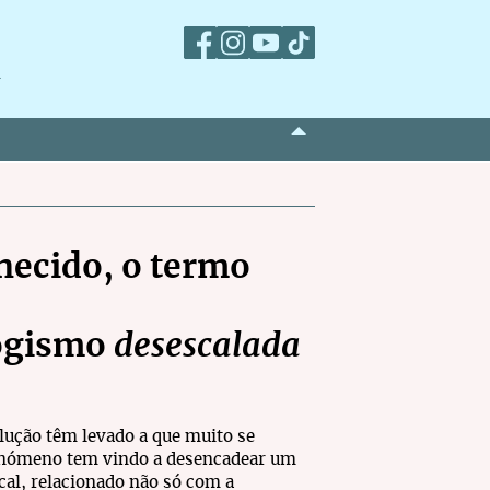
m
hecido, o termo
ogismo
desescalada
olução têm levado a que muito se
 fenómeno tem vindo a desencadear um
al, relacionado não só com a