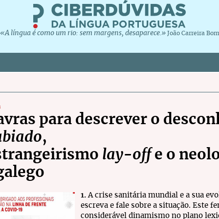
«A língua é como um rio: sem margens, desaparece.»
João Carreira Bo
s
avras para descrever o descon
abiado
,
strangeirismo
lay-off
e o neol
galego
1.
A crise sanitária mundial e a sua ev
escreva e fale sobre a situação. Este
considerável dinamismo no plano lexic