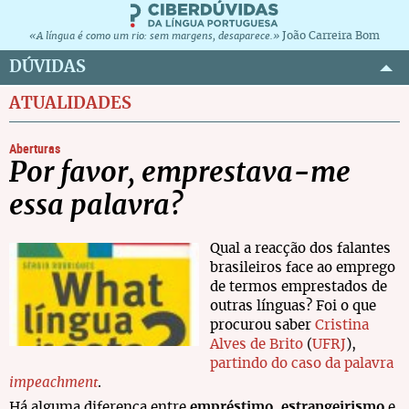
João Carreira Bom
«A língua é como um rio: sem margens, desaparece.»
DÚVIDAS
ATUALIDADES
Aberturas
Por favor, emprestava-me
essa palavra?
Qual a reacção dos falantes
brasileiros face ao emprego
de termos emprestados de
outras línguas? Foi o que
procurou saber
Cristina
Alves de Brito
(
UFRJ
),
partindo do caso da palavra
impeachment
.
Há alguma diferença entre
empréstimo
,
estrangeirismo
e