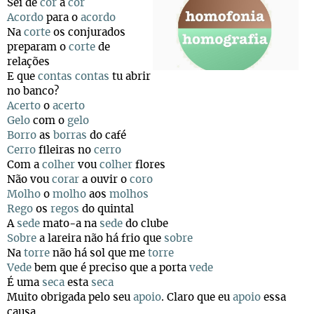
Sei de
cor
a
cor
Acordo
para o
acordo
Na
corte
os conjurados
preparam o
corte
de
relações
E que
contas
contas
tu abrir
no banco?
Acerto
o
acerto
Gelo
com o
gelo
Borro
as
borras
do café
Cerro
fileiras no
cerro
Com a
colher
vou
colher
flores
Não vou
corar
a ouvir o
coro
Molho
o
molho
aos
molhos
Rego
os
regos
do quintal
A
sede
mato-a na
sede
do clube
Sobre
a lareira não há frio que
sobre
Na
torre
não há sol que me
torre
Vede
bem que é preciso que a porta
vede
É uma
seca
esta
seca
Muito obrigada pelo seu
apoio
. Claro que eu
apoio
essa
causa