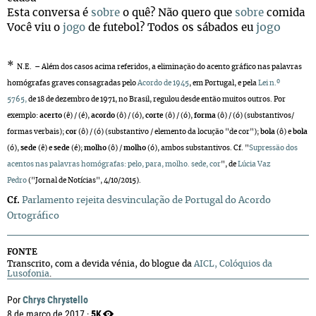
Esta conversa é
sobre
o quê? Não quero que
sobre
comida
jogo
Você viu o
jogo
de futebol? Todos os sábados eu
*
N.E.
–
Além dos casos acima referidos, a eliminação do acento gráfico nas palavras
homógrafas graves consagradas pelo
Acordo de 1945
, em Portugal, e pela
Lei n.º
5765,
de 18 de dezembro de 1971, no Brasil, regulou desde então muitos outros. Por
exemplo:
acerto
(ê) / (é),
acordo
(ô) / (ó),
corte
(ô) / (ó),
forma
(ô) / (ó) (substantivos/
formas verbais);
cor
(ô) / (ó) (substantivo / elemento da locução "de cor");
bola
(ô) e
bola
(ó),
sede
(ê) e
sede
(é);
molho
(ô) /
molho
(ó), ambos substantivos. Cf. "
Supressão dos
acentos nas palavras homógrafas: pelo, para, molho. sede, cor
", de
Lúcia Vaz
Pedro
("Jornal de Notícias", 4/10/2015
)
.
Cf.
Parlamento rejeita desvinculação de Portugal do Acordo
Ortográfico
FONTE
Transcrito, com a devida vénia, do blogue da
AICL, Colóquios da
Lusofonia
.
Chrys Chrystello
Por
5K
8 de março de 2017 ·