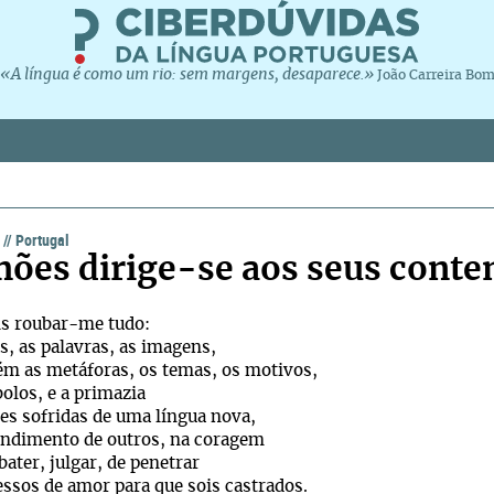
«A língua é como um rio: sem margens, desaparece.»
João Carreira Bo
a
//
Portugal
ões dirige-se aos seus cont
is roubar-me tudo:
as, as palavras, as imagens,
ém as metáforas, os temas, os motivos,
olos, e a primazia
es sofridas de uma língua nova,
endimento de outros, na coragem
ater, julgar, de penetrar
ssos de amor para que sois castrados.