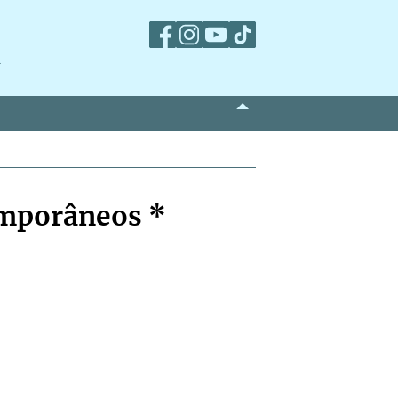
m
emporâneos *