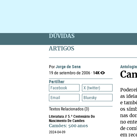
DÚVIDAS
ARTIGOS
Jorge de Sena
Antologi
Por
14K
19 de setembro de 2006 ·
Cam
Partilhar
Facebook
X (twitter)
Podere
as idei
Email
Bluesky
e tamb
Textos Relacionados
(3)
os símb
nas dor
Literatura // 5.º Centenário Do
Nascimento De Camões
no ent
Camões: 500 anos
de comb
2024-04-09
em rece