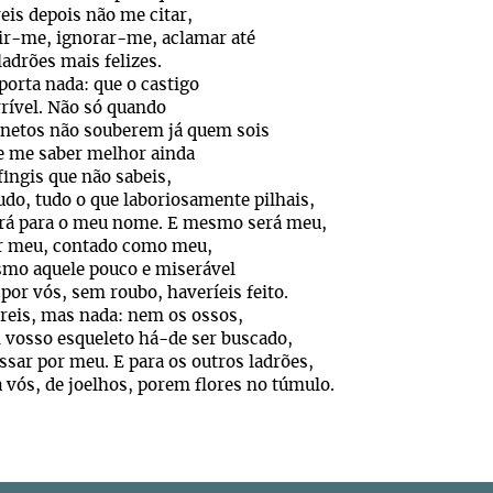
eis depois não me citar,
ir-me, ignorar-me, aclamar até
ladrões mais felizes.
orta nada: que o castigo
rrível. Não só quando
 netos não souberem já quem sois
e me saber melhor ainda
fingis que não sabeis,
do, tudo o que laboriosamente pilhais,
erá para o meu nome. E mesmo será meu,
or meu, contado como meu,
smo aquele pouco e miserável
 por vós, sem roubo, haveríeis feito.
reis, mas nada: nem os ossos,
vosso esqueleto há-de ser buscado,
ssar por meu. E para os outros ladrões,
a vós, de joelhos, porem flores no túmulo.