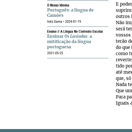
E poder
O Nosso Idioma
Português: a língua de
suprim
Camões
outros 
Inês Gama • 2024-01-19
Não imp
será te
Ensino // A Língua No Contexto Escolar
vossos
Ensinar
Os Lusíadas
: a
terão d
mitificação da língua
portuguesa
do que 
2021-05-25
como tu
revert
tido p
até me
que, só
Nada te
Que um 
Para pa
Iguais 