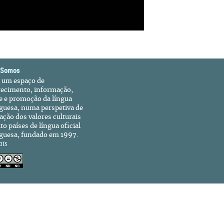
 Somos
é um espaço de
recimento, informação,
e e promoção da língua
guesa, numa perspetiva de
ação dos valores culturais
to países de língua oficial
guesa, fundado em 1997.
ais