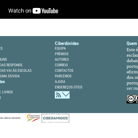
Ciberdúvidas
Quem
ES
EQUIPA
Este 
PRÉMIOS
escla
MUNS
AUTORES
debat
DAS RESPONDE
CORREIO
portu
DAS VAI ÀS ESCOLAS
CONTACTOS
afirm
 UMA DÚVIDA
PARCEIROS
dos oi
des
AJUDA
portu
ENDEREÇOS ÚTEIS
ver m
 LIVROS
S