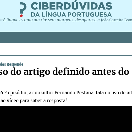
«A língua é como um rio: sem margens, desaparece.»
João Carreira Bo
idas Responde
so do artigo definido antes d
6.º episódio, a consultor Fernando Pestana fala do uso do ar
 ao vídeo para saber a resposta!