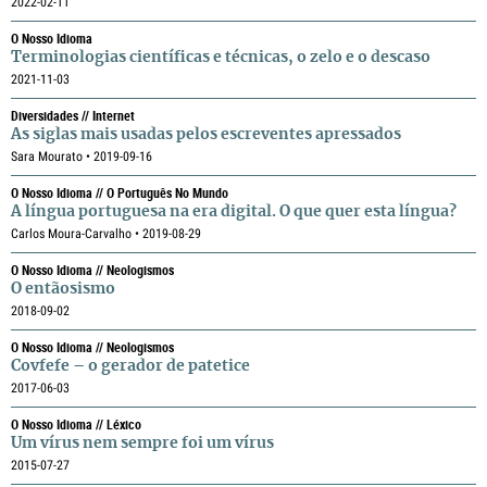
2022-02-11
O Nosso Idioma
Terminologias científicas e técnicas, o zelo e o descaso
2021-11-03
Diversidades // Internet
As siglas mais usadas pelos escreventes apressados
Sara Mourato • 2019-09-16
O Nosso Idioma // O Português No Mundo
A língua portuguesa na era digital. O que quer esta língua?
Carlos Moura-Carvalho • 2019-08-29
O Nosso Idioma // Neologismos
O entãosismo
2018-09-02
O Nosso Idioma // Neologismos
Covfefe – o gerador de patetice
2017-06-03
O Nosso Idioma // Léxico
Um vírus nem sempre foi um vírus
2015-07-27