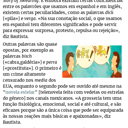
Story of Swearing
. E embora existam certas coincidências
entre os palavrões que usamos em espanhol e em inglês,
existem certas peculiaridades, como as palavras
dick
[«pila»] e
verga
. «Na sua conotação social, o que usamos
em espanhol tem diferentes significados e pode servir
para expressar surpresa, protesto, repulsa ou rejeição»,
diz Bautista.
Outras palavras são quase
opostas, por exemplo as
palavras
bitch
[«cabra,galdéria»] e
perra
[«prostituta»]. O primeiro é
um crime altamente
censurado nos
media
dos
EUA, enquanto o segundo pode ser ouvido até mesmo na
"
novela estelar
" [telenovela feita com vedetas ou estrelas
do género] nos canais mexicanos. «A grosseria tem uma
função fisiológica, emocional, social e até cultural, e são
eficazes porque são a única coisa que pode ser equiparada
às nossas reações mais básicas e apaixonadas», diz
Bautista.