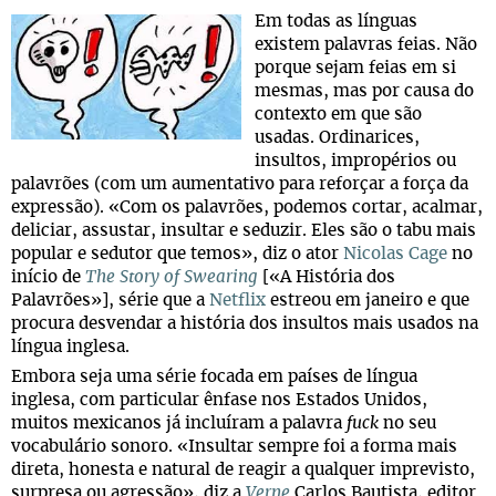
Em todas as línguas
existem palavras feias. Não
porque sejam feias em si
mesmas, mas por causa do
contexto em que são
usadas. Ordinarices,
insultos, impropérios ou
palavrões (com um aumentativo para reforçar a força da
expressão). «Com os palavrões, podemos cortar, acalmar,
deliciar, assustar, insultar e seduzir. Eles são o tabu mais
popular e sedutor que temos», diz o ator
Nicolas Cage
no
início de
The Story of Swearing
[«A História dos
Palavrões»], série que a
Netflix
estreou em janeiro e que
procura desvendar a história dos insultos mais usados ​​na
língua inglesa.
Embora seja uma série focada em países de língua
inglesa, com particular ênfase nos Estados Unidos,
muitos mexicanos já incluíram a palavra
fuck
no seu
vocabulário sonoro. «Insultar sempre foi a forma mais
direta, honesta e natural de reagir a qualquer imprevisto,
surpresa ou agressão», diz a
Verne
Carlos Bautista, editor