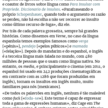
e coautor de livros sobre língua como
Para Insultar com
Propriede. Diccionario de insultos
. «Parafraseando o
próprio
Schopenhauer
, quando todo o argumento ou razão
se perdeu, não há escolha a não ser recorrer ao insulto
como último recurso de fuga», diz ele.
Por trás de cada palavra grosseira, sempre há grandes
histórias. Como dissemos em
Verne
, no caso da língua
espanhola temos exemplos famosos como
verga
[«pénis»],
pendejo
[«pelos púbicos»] e
mamada
[«felação»]. Depois do mandarim e do espanhol, o inglês
é a terceira língua mais falada no mundo, com 480
milhões de pessoas que o usam como língua nativa. No
entanto, os
media
, e principalmente o cinema (em 2011, o
espanhol foi usado em 242 produções cinematográficas
em contraste com as 1286 que foram produzidas em
inglês), tornam os insultos em inglês muito, muito
familiares para nós [mexicanos].
«De todos os palavrões em inglês, nenhum é tão maleável
como
fuck
[«
foda-se
»]. Este termo é capaz de expressar
toda a gama de expressões humanas», diz Cage em
The