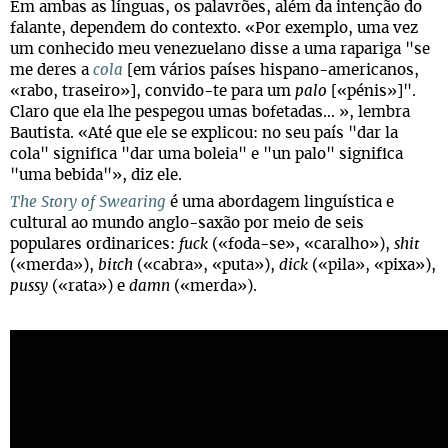
Em ambas as línguas, os palavrões, além da intenção do
falante, dependem do contexto. «Por exemplo, uma vez
um conhecido meu venezuelano disse a uma rapariga "se
me deres a
cola
[em vários países hispano-americanos,
«rabo, traseiro»], convido-te para um
palo
[«pénis»]".
Claro que ela lhe pespegou umas bofetadas… », lembra
Bautista. «Até que ele se explicou: no seu país "dar la
cola" significa "dar uma boleia" e "un palo" significa
"uma bebida"», diz ele.
The Story of Swearing
é uma abordagem linguística e
cultural ao mundo anglo-saxão por meio de seis
populares ordinarices:
fuck
(«foda-se», «caralho»),
shit
(«merda»),
bitch
(«cabra», «puta»),
dick
(«pila», «pixa»),
pussy
(«rata») e
damn
(«merda»).