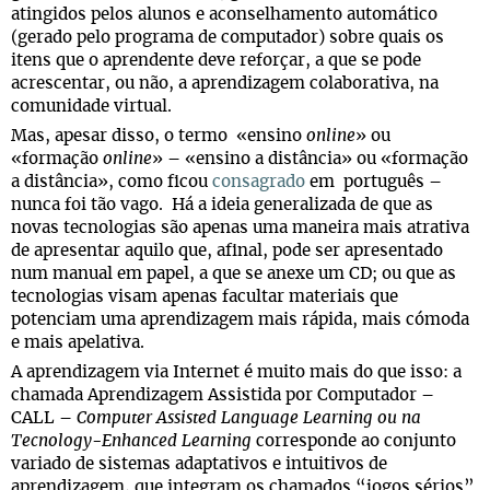
atingidos pelos alunos e aconselhamento automático
(gerado pelo programa de computador) sobre quais os
itens que o aprendente deve reforçar, a que se pode
acrescentar, ou não, a aprendizagem colaborativa, na
comunidade virtual.
Mas, apesar disso, o termo «ensino
online
» ou
«formação
online
» – «ensino a distância» ou «formação
a distância», como ficou
consagrado
em português –
nunca foi tão vago. Há a ideia generalizada de que as
novas tecnologias são apenas uma maneira mais atrativa
de apresentar aquilo que, afinal, pode ser apresentado
num manual em papel, a que se anexe um CD; ou que as
tecnologias visam apenas facultar materiais que
potenciam uma aprendizagem mais rápida, mais cómoda
e mais apelativa.
A aprendizagem via Internet é muito mais do que isso: a
chamada Aprendizagem Assistida por Computador –
CALL –
Computer Assisted Language Learning ou na
Tecnology-Enhanced Learning
corresponde ao conjunto
variado de sistemas adaptativos e intuitivos de
aprendizagem, que integram os chamados “jogos sérios”