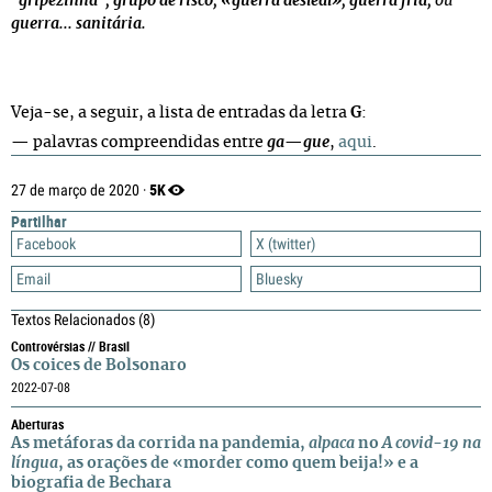
"gripezinha"; grupo de risco; «guerra desleal»; guerra fria;
ou
guerra... sanitária.
Veja-se, a seguir, a lista de entradas da letra
G
:
— palavras compreendidas entre
ga
—
gue
,
aqui
.
5K
27 de março de 2020 ·
Partilhar
Facebook
X (twitter)
Email
Bluesky
Textos Relacionados
(8)
Controvérsias // Brasil
Os coices de Bolsonaro
2022-07-08
Aberturas
As metáforas da corrida na pandemia,
alpaca
no
A covid-19 na
língua
, as orações de «morder como quem beija!» e a
biografia de Bechara