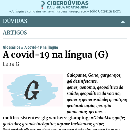
João Carreira Bom
«A língua é como um rio: sem margens, desaparece.»
DÚVIDAS
ARTIGOS
Glossários
//
A covid-19 na língua
A covid-19 na língua (G)
Letra G
Galopante; Gana; gargarejos;
gel desinfetante;
genes; genoma; geopolítica da
saúde; geopolítica da vacina;
género; generosidade; genótipo;
geolocalização; geração
pandemia;
germes...
multirresistentes; gig workers;
glamping
; #GloboLixo; golfe;
gotículas; grande incógnita; «grave incidente»; gripe;