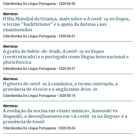
Ciberdúvidas Da Língua Portuguesa • 2020-06-05
Aberturas
O Dia Mundial da Criança, mais sobre o
A covid-19 na língua
,
o termo "hacktivismo" e o apoio da Antena 1 aos
examinandos
Ciberdúvidas Da Língua Portuguesa • 2020-06-01
Aberturas
A grafia de
baleia-de-bryde
,
A covid-19 na língua
(reestruturado) e o português como língua internacional e
pluricêntrica
Ciberdúvidas Da Língua Portuguesa • 2020-05-27
Aberturas
O género de
covid-19
à românica, o termo
reativação
, a
pronúncia de
circuito
e o anglicismo
drive-in
Ciberdúvidas Da Língua Portuguesa • 2020-05-14
Aberturas
A evolução da norma em «fazer música»,
Kawasaki
vs.
Nagasaki
, o
desconfinamento
em «A covid-19 na língua» e a
pronúncia de
hostel
Ciberdúvidas Da Língua Portuguesa • 2020-05-04