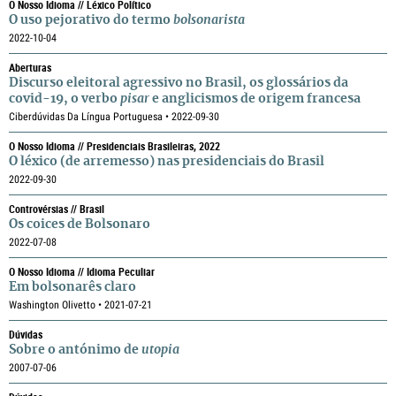
O Nosso Idioma // Léxico Político
O uso pejorativo do termo
bolsonarista
2022-10-04
Aberturas
Discurso eleitoral agressivo no Brasil, os glossários da
covid-19, o verbo
pisar
e anglicismos de origem francesa
Ciberdúvidas Da Língua Portuguesa • 2022-09-30
O Nosso Idioma // Presidenciais Brasileiras, 2022
O léxico (de arremesso) nas presidenciais do Brasil
2022-09-30
Controvérsias // Brasil
Os coices de Bolsonaro
2022-07-08
O Nosso Idioma // Idioma Peculiar
Em bolsonarês claro
Washington Olivetto • 2021-07-21
Dúvidas
Sobre o antónimo de
utopia
2007-07-06