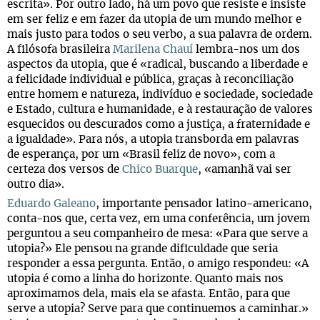
escrita». Por outro lado, há um povo que resiste e insiste
em ser feliz e em fazer da utopia de um mundo melhor e
mais justo para todos o seu verbo, a sua palavra de ordem.
A filósofa brasileira
Marilena Chauí
lembra-nos um dos
aspectos da utopia, que é «radical, buscando a liberdade e
a felicidade individual e pública, graças à reconciliação
entre homem e natureza, indivíduo e sociedade, sociedade
e Estado, cultura e humanidade, e à restauração de valores
esquecidos ou descurados como a justiça, a fraternidade e
a igualdade». Para nós, a utopia transborda em palavras
de esperança, por um «Brasil feliz de novo», com a
certeza dos versos de
Chico Buarque
, «amanhã vai ser
outro dia».
Eduardo Galeano
, importante pensador latino-americano,
conta-nos que, certa vez, em uma conferência, um jovem
perguntou a seu companheiro de mesa: «Para que serve a
utopia?» Ele pensou na grande dificuldade que seria
responder a essa pergunta. Então, o amigo respondeu: «A
utopia é como a linha do horizonte. Quanto mais nos
aproximamos dela, mais ela se afasta. Então, para que
serve a utopia? Serve para que continuemos a caminhar.»