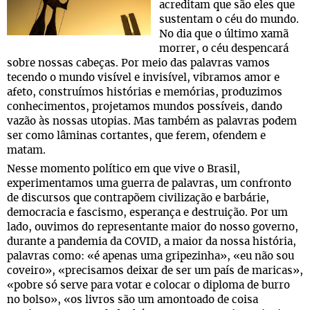
acreditam que são eles que
sustentam o céu do mundo.
No dia que o último xamã
morrer, o céu despencará
sobre nossas cabeças. Por meio das palavras vamos
tecendo o mundo visível e invisível, vibramos amor e
afeto, construímos histórias e memórias, produzimos
conhecimentos, projetamos mundos possíveis, dando
vazão às nossas utopias. Mas também as palavras podem
ser como lâminas cortantes, que ferem, ofendem e
matam.
Nesse momento político em que vive o Brasil,
experimentamos uma guerra de palavras, um confronto
de discursos que contrapõem civilização e barbárie,
democracia e fascismo, esperança e destruição. Por um
lado, ouvimos do representante maior do nosso governo,
durante a pandemia da COVID, a maior da nossa história,
palavras como: «é apenas uma gripezinha», «eu não sou
coveiro», «precisamos deixar de ser um país de maricas»,
«pobre só serve para votar e colocar o diploma de burro
no bolso», «os livros são um amontoado de coisa