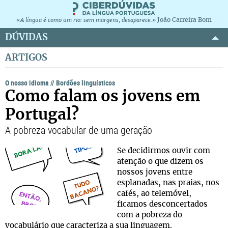
João Carreira Bom
«A língua é como um rio: sem margens, desaparece.»
DÚVIDAS
ARTIGOS
O nosso idioma
//
Bordões linguísticos
Como falam os jovens em
Portugal?
A pobreza vocabular de uma geração
Se decidirmos ouvir com
atenção o que dizem os
nossos jovens entre
esplanadas, nas praias, nos
cafés, ao telemóvel,
ficamos desconcertados
com a pobreza do
vocabulário que caracteriza a sua linguagem.