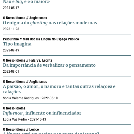
Não é
big
, é «o maior»
2024-05-17
O Nosso Idioma // Anglicismos
O enigma do
ghosting
nas relações modernas
2023-11-28
Pelourinho // Mau Uso Da Língua No Espaço Público
Tipo imagina
2023-09-19
O Nosso Idioma // Fala Vs. Escrita
Da importância de verbalizar o pensamento
2022-08-01
O Nosso Idioma // Anglicismos
A paixão, o amor, o namoro e tantas outras relações e
ralações
Sónia Valente Rodrigues • 2022-05-10
O Nosso Idioma
Influencer
, influente ou influenciador
Lúcia Vaz Pedro • 2021-10-13
O Nosso Idioma // Léxico