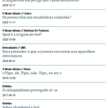
A língua está em perigo por causa dos jovens?
2020-12-11
O Nosso Idioma // Léxico
Os jovens têm um vocabulário reduzido?
2020-11-17
O Nosso Idioma // Histórias De Palavras
Qual é a origem de
bué
?
2020-10-09
Diversidades // SMS
Para entender o que os jovens escrevem nos aparelhos
eletrónicos
2020-08-21
O Nosso Idioma // Gírias
«Tipo, ok. Tipo, não. Tipo, eu sei.»
2019-12-09
Dúvidas
O coloquialismo português
tá-se
2017-06-16
Dúvidas
Sobre
alcoolemia
e
bué