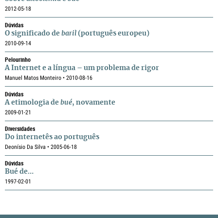
2012-05-18
Dúvidas
O significado de
baril
(português europeu)
2010-09-14
Pelourinho
A Internet e a língua – um problema de rigor
Manuel Matos Monteiro • 2010-08-16
Dúvidas
A etimologia de
bué
, novamente
2009-01-21
Diversidades
Do internetês ao português
Deonísio Da Silva • 2005-06-18
Dúvidas
Bué de…
1997-02-01