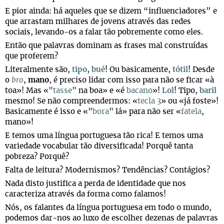
E pior ainda: há aqueles que se dizem “influenciadores” e
que arrastam milhares de jovens através das redes
sociais, levando-os a falar tão pobremente como eles.
Então que palavras dominam as frases mal construídas
que proferem?
Literalmente são,
tipo
,
bué
! Ou basicamente,
tótil
! Desde
o
bro
,
mano
, é preciso lidar com isso para não se ficar «à
toa»! Mas «"
tasse
" na boa» e «é
bacano
»!
Lol
! Tipo,
baril
mesmo! Se não compreendermos: «
tecla 3
» ou «já foste»!
Basicamente é isso e «"
bora
" lá» para não ser «
fatela
,
mano»!
E temos uma língua portuguesa tão rica! E temos uma
variedade vocabular tão diversificada! Porquê tanta
pobreza? Porquê?
Falta de leitura? Modernismos? Tendências? Contágios?
Nada disto justifica a perda de identidade que nos
caracteriza através da forma como falamos!
Nós, os falantes da língua portuguesa em todo o mundo,
podemos dar-nos ao luxo de escolher dezenas de palavras