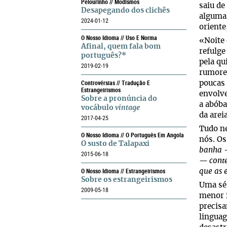
Pelourinho // Modismos
saiu de
Desapegando dos clichês
alguma 
2024-01-12
oriente
O Nosso Idioma // Uso E Norma
«Noite 
Afinal, quem fala bom
refulge
português?*
pela qu
2019-02-19
rumorej
Controvérsias // Tradução E
poucas 
Estrangeirismos
envolve
Sobre a pronúncia do
a abóba
vocábulo
vintage
da arei
2017-04-25
Tudo ne
O Nosso Idioma // O Português Em Angola
nós. Os
O susto de Talapaxi
banha —
2015-06-18
— conte
O Nosso Idioma // Estrangeirismos
que as 
Sobre os estrangeirismos
Uma sér
2009-05-18
menor i
precisa
linguag