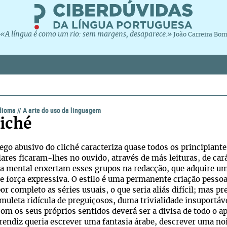
«A língua é como um rio: sem margens, desaparece.»
João Carreira Bo
idioma
//
A arte do uso da linguagem
liché
go abusivo do cliché caracteriza quase todos os principiantes
ares ficaram-lhes no ouvido, através de más leituras, de car
a mental enxertam esses grupos na redacção, que adquire um j
de força expressiva. O estilo é uma permanente criação pesso
por completo as séries usuais, o que seria aliás difícil; mas
 muleta ridícula de preguiçosos, duma trivialidade insuportáv
com os seus próprios sentidos deverá ser a divisa de todo o
rendiz queria escrever uma fantasia árabe, descrever uma no