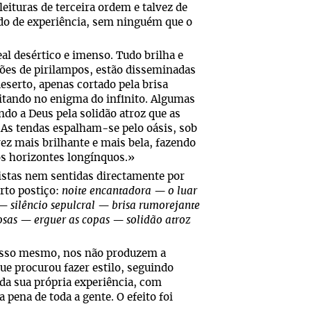
eituras de terceira ordem e talvez de
do de experiência, sem ninguém que o
al desértico e imenso. Tudo brilha e
lhões de pirilampos, estão disseminadas
eserto, apenas cortado pela brisa
itando no enigma do infinito. Algumas
do a Deus pela solidão atroz que as
 As tendas espalham-se pelo oásis, sob
ez mais brilhante e mais bela, fazendo
os horizontes longínquos.»
vistas nem sentidas directamente por
rto postiço:
noite encantadora — o luar
 silêncio sepulcral — brisa rumorejante
sas — erguer as copas — solidão atroz
r isso mesmo, nos não produzem a
ue procurou fazer estilo, seguindo
da sua própria experiência, com
pena de toda a gente. O efeito foi