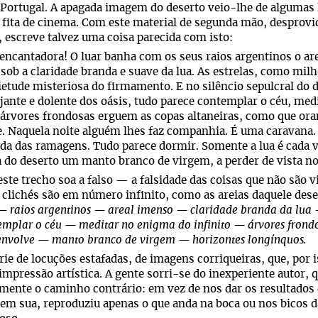
 Portugal. A apagada imagem do deserto veio-lhe de algumas l
fita de cinema. Com este material de segunda mão, desprovi
, escreve talvez uma coisa parecida com isto:
encantadora! O luar banha com os seus raios argentinos o are
 sob a claridade branda e suave da lua. As estrelas, como mi
ietude misteriosa do firmamento. E no silêncio sepulcral do d
ante e dolente dos oásis, tudo parece contemplar o céu, med
árvores frondosas erguem as copas altaneiras, como que oran
. Naquela noite alguém lhes faz companhia. É uma caravana.
da das ramagens. Tudo parece dormir. Somente a lua é cada v
a do deserto um manto branco de virgem, a perder de vista n
ste trecho soa a falso — a falsidade das coisas que não são 
 clichés são em número infinito, como as areias daquele dese
 raios argentinos — areal imenso — claridade branda da lua —
mplar o céu — meditar no enigma do infinito — árvores frondo
envolve — manto branco de virgem — horizontes longínquos.
ie de locuções estafadas, de imagens corriqueiras, que, po
mpressão artística. A gente sorri-se do inexperiente autor, q
mente o caminho contrário: em vez de nos dar os resultados 
em sua, reproduziu apenas o que anda na boca ou nos bicos da 