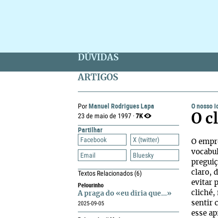
DÚVIDAS
ARTIGOS
Manuel Rodrigues Lapa
O nosso 
Por
7K
23 de maio de 1997 ·
O c
Partilhar
Facebook
X (twitter)
O empre
vocabul
Email
Bluesky
preguiç
claro, 
Textos Relacionados
(6)
evitar 
Pelourinho
cliché,
A praga do «eu diria que...»
sentir 
2025-09-05
esse ap