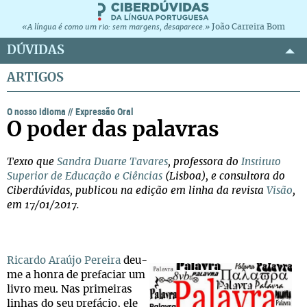
João Carreira Bom
«A língua é como um rio: sem margens, desaparece.»
DÚVIDAS
ARTIGOS
O nosso idioma
//
Expressão Oral
O poder das palavras
Texto que
Sandra Duarte Tavares
, professora do
Instituto
Superior de Educação e Ciências
(Lisboa), e consultora do
Ciberdúvidas, publicou na edição em linha da revista
Visão
,
em 17/01/2017.
Ricardo Araújo Pereira
deu-
me a honra de prefaciar um
livro meu. Nas primeiras
linhas do seu prefácio, ele