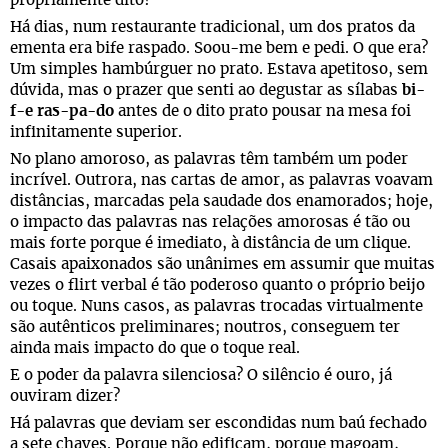
propriamente dito?
Há dias, num restaurante tradicional, um dos pratos da
ementa era bife raspado. Soou-me bem e pedi. O que era?
Um simples hambúrguer no prato. Estava apetitoso, sem
dúvida, mas o prazer que senti ao degustar as sílabas
bi-
f-e ras-pa-do
antes de o dito prato pousar na mesa foi
infinitamente superior.
No plano amoroso, as palavras têm também um poder
incrível. Outrora, nas cartas de amor, as palavras voavam
distâncias, marcadas pela saudade dos enamorados; hoje,
o impacto das palavras nas relações amorosas é tão ou
mais forte porque é imediato, à distância de um clique.
Casais apaixonados são unânimes em assumir que muitas
vezes o flirt verbal é tão poderoso quanto o próprio beijo
ou toque. Nuns casos, as palavras trocadas virtualmente
são autênticos preliminares; noutros, conseguem ter
ainda mais impacto do que o toque real.
E o poder da palavra silenciosa? O silêncio é ouro, já
ouviram dizer?
Há palavras que deviam ser escondidas num baú fechado
a sete chaves. Porque não edificam, porque magoam,