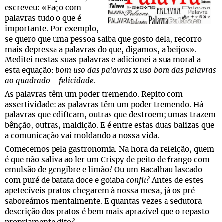
escreveu: «Faço com
palavras tudo o que é
importante. Por exemplo,
se quero que uma pessoa saiba que gosto dela, recorro
mais depressa a palavras do que, digamos, a beijos».
Meditei nestas suas palavras e adicionei a sua moral a
esta equação:
bom uso das palavras
x
uso bom das palavras
ao quadrado
=
felicidade
.
As palavras têm um poder tremendo. Repito com
assertividade: as palavras têm um poder tremendo. Há
palavras que edificam, outras que destroem; umas trazem
bênção, outras, maldição. E é entre estas duas balizas que
a comunicação vai moldando a nossa vida.
Comecemos pela gastronomia. Na hora da refeição, quem
é que não saliva ao ler um Crispy de peito de frango com
emulsão de gengibre e limão? Ou um Bacalhau lascado
com puré de batata doce e goiaba
confit
? Antes de estes
apetecíveis pratos chegarem à nossa mesa, já os pré-
saboreámos mentalmente. E quantas vezes a sedutora
descrição dos pratos é bem mais aprazível que o repasto