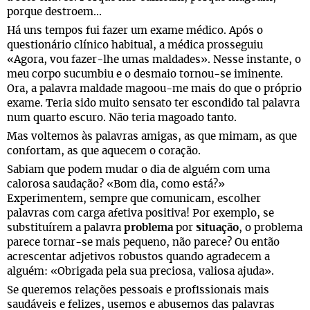
porque destroem...
Há uns tempos fui fazer um exame médico. Após o
questionário clínico habitual, a médica prosseguiu
«Agora, vou fazer-lhe umas maldades». Nesse instante, o
meu corpo sucumbiu e o desmaio tornou-se iminente.
Ora, a palavra maldade magoou-me mais do que o próprio
exame. Teria sido muito sensato ter escondido tal palavra
num quarto escuro. Não teria magoado tanto.
Mas voltemos às palavras amigas, as que mimam, as que
confortam, as que aquecem o coração.
Sabiam que podem mudar o dia de alguém com uma
calorosa saudação? «Bom dia, como está?»
Experimentem, sempre que comunicam, escolher
palavras com carga afetiva positiva! Por exemplo, se
substituírem a palavra
problema
por
situação
, o problema
parece tornar-se mais pequeno, não parece? Ou então
acrescentar adjetivos robustos quando agradecem a
alguém: «Obrigada pela sua preciosa, valiosa ajuda».
Se queremos relações pessoais e profissionais mais
saudáveis e felizes, usemos e abusemos das palavras