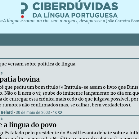
«A língua é como um rio: sem margens, desaparece.»
João Carreira Bo
que versam sobre política de língua.
as
patia bovina
cê que pediu um bom título?» Intitula-se assim o livro que Dinis
o. Não o li nem o vi; soube do iminente lançamento no dia em qu
a de entregar esta crónica mais cedo do que julgava possível, por
 rumores não confirmados mas, se calhar, bem verdadeiros).
 Belard
·
30 de maio de 2003
4K
·
as
e a língua do povo
guês falado pelo presidente do Brasil levanta debate sobre a infl