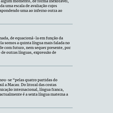
m algum momento, de forma inexorável,
ida uma escala de avaliação cujos
espondendo uma ao inferno outra ao
 nada, de equacioná-la em função da
a somos a quinta língua mais falada no
e com futuro, nem sequer presente, por
o de outras línguas, expressão de
inou-se “pelas quatro partidas do
l a Macau. Do litoral das costas
nicação internacional, língua franca,
 actualmente é a sexta língua materna a