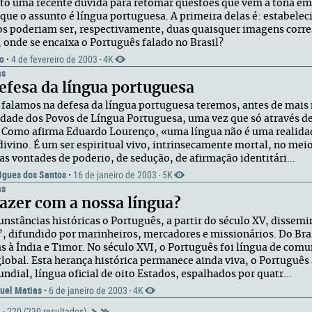
to uma recente dúvida para retomar questões que vêm à tona e
que o assunto é língua portuguesa. A primeira delas é: estabelec
s poderiam ser, respectivamente, duas quaisquer imagens corr
, onde se encaixa o Português falado no Brasil?
o
·
4 de fevereiro de 2003
4K
·
as
efesa da língua portuguesa
falamos na defesa da língua portuguesa teremos, antes de mais
ade dos Povos de Língua Portuguesa, uma vez que só através del
Como afirma Eduardo Lourenço, «uma língua não é uma realidad
 divino. É um ser espiritual vivo, intrinsecamente mortal, no mei
as vontades de poderio, de sedução, de afirmação identitári...
igues dos Santos
·
16 de janeiro de 2003
5K
·
as
azer com a nossa língua?
cunstâncias históricas o Português, a partir do século XV, dissem
 difundido por marinheiros, mercadores e missionários. Do Brasi
as à Índia e Timor. No século XVI, o Português foi língua de comu
global. Esta herança histórica permanece ainda viva, o Português
ndial, língua oficial de oito Estados, espalhados por quatr...
uel Matias
·
6 de janeiro de 2003
4K
·
 - 220 (230 resultados)