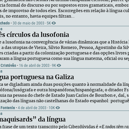
de gramática nas escolas Na última campanha eleitoral, parece q
cia formal do discurso ou por supostos erros gramaticais, embo
as de improviso de todos eles. Escorregões em relação à língua cu
is, no entanto, havia equipes filtran...
chado
·
30 de maio de 2003
5K
·
as
ês círculos da lusofonia
e a lusofonia na convergência de várias dinâmicas que a História
 a das utopias de Vieira, Sílvio Romero, Pessoa, Agostinho da Sil
es criadas a partir da colonização portuguesa e das opções livres
aram a língua portuguesa como sua língua materna, oficial ou s
 Cristóvão
·
16 de abril de 2003
9K
·
as
gua portuguesa na Galiza
za se digladiam ainda duas posições quanto à normalidade da lí
ófona/lusógrafa e outra hispanófona/hispanógrafa; o ditador Fran
ia na pessoa do chefe de Estado Juan Carlos de Bourbon e, daí, s
zação das línguas não castelhanas do Estado espanhol: português
 Fontenla
·
4 de abril de 2003
10K
·
as
maquisards” da língua
a frase de um texto transcrito pelo Ciberdúvidas é
«E todos têm r