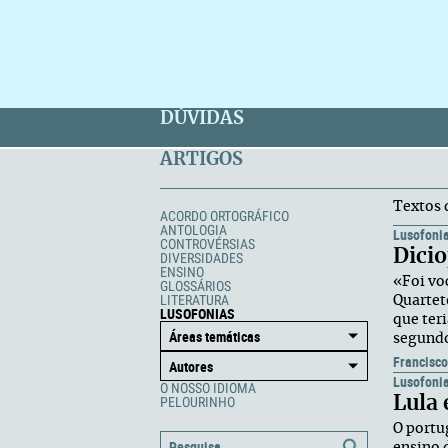
DÚVIDAS
ARTIGOS
Textos 
ACORDO ORTOGRÁFICO
ANTOLOGIA
Lusofoni
CONTROVÉRSIAS
Dicio
DIVERSIDADES
ENSINO
«Foi vo
GLOSSÁRIOS
LITERATURA
Quartet
LUSOFONIAS
que teri
segundo
Francisco
Lusofoni
O NOSSO IDIOMA
Lula 
PELOURINHO
O portu