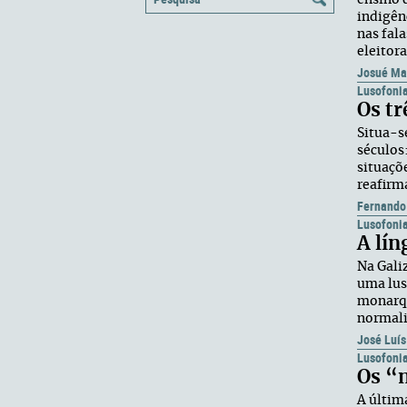
ensino 
indigên
nas fal
eleitora
Josué Ma
Lusofoni
Os tr
Situa-s
séculos:
situaçõ
reafirm
Fernando
Lusofoni
A lín
Na Gali
uma lus
monarqu
normali
José Luís
Lusofoni
Os “
A últim