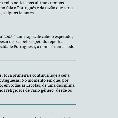
e tenho notícia nos últimos tempos.
o fala o Português e da razão que seria
 a alguns falantes.
ro'2004 é «um rapaz de cabelo espetado,
esar de o cabelo espetado repelir a
 Mocidade Portuguesa, o nome é demasiado
 foi a primeira e continua hoje a ser a
Portuguesas. No momento em que, por
ão, em todas as Escolas, de uma disciplina
os religiosos de vário género (desde os