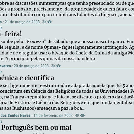
obre as discussões ininterruptas que tenho presenciado ou de qu
ões a propósito, precisamente, da propriedade de quem fala e com
buto distribuído com parcimónia aos falantes da língua e, apenas,
o
·
21 de março de 2003
3K
·
as
-feira!
soube pelo "
Expresso
" de sábado que a nossa mascote para o Eu
de reguila, e de nome Quinas» fiquei ligeiramente intranquilo. Ap
lidade de o reguila usar o bivaque do Chefe de Quina da antiga
e. A principiar pelas quinas da nossa bandeira.
avares
·
20 de março de 2003
3K
·
as
nica e científica
 ser ligeiramente reestruturada e adaptada aquela que, há 5 anos,
icenciatura em Ciência das Religiões
de todas as Universidades 
, na França «republicana e laica», se discute o projecto da criaç
ória de História e Ciência das Religiões e em que fundamentalism
as aos Bushianos) ameaçam a paz, a boa...
 dos Santos Neves
·
14 de fevereiro de 2003
4K
·
as
r Português bem ou mal