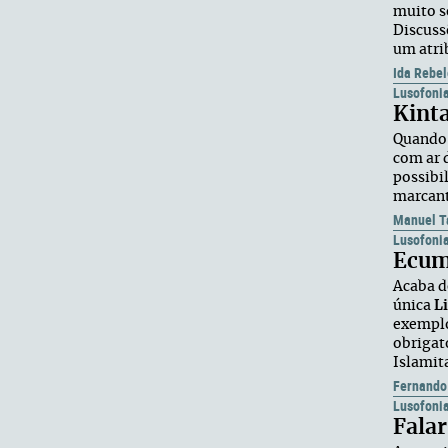
muito s
Discuss
um atri
Ida Rebel
Lusofoni
Kinta
Quando 
com ar 
possibi
marcant
Manuel T
Lusofoni
Ecumé
Acaba de
única
L
exemplo
obrigat
Islamit
Fernando
Lusofoni
Fala