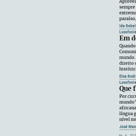
Aprovei
sempre 
extremo
paraíso
Ida Rebel
Lusofoni
Em d
Quando 
Comunid
mundo. 
direito
históric
Elsa Rodr
Lusofoni
Que f
Por cir
mundo”,
african
língua 
nível mu
José Man
211