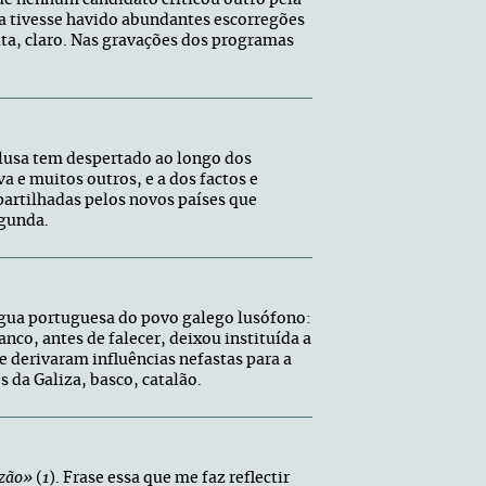
ue nenhum candidato criticou outro pela
ra tivesse havido abundantes escorregões
lta, claro. Nas gravações dos programas
 lusa tem despertado ao longo dos
va e muitos outros, e a dos factos e
 partilhadas pelos novos países que
egunda.
ngua portuguesa do povo galego lusófono:
co, antes de falecer, deixou instituída a
e derivaram influências nefastas para a
 da Galiza, basco, catalão.
azão»
(
1
). Frase essa que me faz reflectir