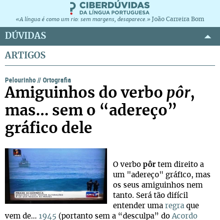
João Carreira Bom
«A língua é como um rio: sem margens, desaparece.»
DÚVIDAS
ARTIGOS
Pelourinho
//
Ortografia
Amiguinhos do verbo
pôr
,
mas… sem o “adereço”
gráfico dele
O verbo
pôr
tem direito a
um "adereço" gráfico, mas
os seus amiguinhos nem
tanto. Será tão difícil
entender uma
regra
que
vem de…
1945
(portanto sem a “desculpa” do
Acordo