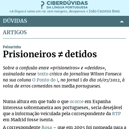
João Carreira Bom
«A língua é como um rio: sem margens, desaparece.»
DÚVIDAS
ARTIGOS
Pelourinho
Prisioneiros ≠ detidos
Sobre a confusão entre «prisioneiros» e «detidos»,
assinalada neste
texto
crítico do jornalista Wilton Fonseca
na sua coluna
O Ponto do i
, no jornal
i
do dia 16/07/2012, à
volta de erros cometidos nos
media
portugueses.
Numa altura em que tudo o que
ocorre
em Espanha
interessa sobremaneira aos portugueses, seria desejável
que a informação veiculada pela correspondente da
RTP
em Madrid fosse isenta.
A correspondente
Rosa
– que em 2005 foi nomeada para a