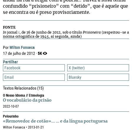
andar na rua a brigar com a polícia... Talvez a Rosa tenha
confundido “prisioneiro” com “detido”, que é aquele que
se encontra ou é preso provisoriamente.
FONTE
In
jornal
i
, de 16 de junho de 2012, sob o título
Prisioneira
(respeitou-se a
norma ortográfica de 1945, aí seguida, ainda)
Wilton Fonseca
Por
5K
17 de julho de 2012 ·
Partilhar
Facebook
X (twitter)
Email
Bluesky
Textos Relacionados
(15)
O Nosso Idioma // Etimologia
O vocabulário da prisão
2022-10-07
Pelourinho
«Removedor de cotão»… … e da língua portuguesa
Wilton Fonseca • 2013-01-21