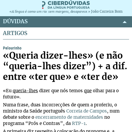
João Carreira Bom
«A língua é como um rio: sem margens, desaparece.»
DÚVIDAS
ARTIGOS
Pelourinho
«Queria dizer-lhes» (e não
“queria-lhes dizer”) + a dif.
entre «ter que» e «ter de»
«Eu
queria-lhes
dizer que nós temos
que
olhar para o
futuro».
Numa frase, duas incorrecções de quem a proferiu, o
ministro da Saúde português
Correia de Campos
, num
debate sobre o
encerramento de maternidades
no
programa “Prós e Contras”, da
RTP-1
.
A primeira diz respeito à colocação do pronome e, a