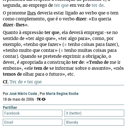
segunda, ao emprego de
ter que
em vez de
ter de
.
O pronome
lhes
deveria estar ligado ao verbo que o tem
como complemento, que é o verbo
dizer
: «Eu queria
dizer-lhes
».
Quanto à expressão
ter que
, ela deverá empregar-se no
sentido de «ter algo que», «ter algo para», como, por
exemplo, «tenho que fazer» (= tenho coisas para fazer),
«tenho muito que contar» (= tenho muitas coisas para
contar). Quando se pretende exprimir a obrigação, o
dever, é apropriada a construção
ter de
: «
Tenho de
me ir
embora», «ele
tem de
se informar sobre o assunto», «nós
temos de
olhar para o futuro», etc.
Cf.
Ter de ≠ ter que
José Mário Costa
Maria Regina Rocha
Por
, Por
7K
18 de maio de 2006 ·
Partilhar
Facebook
X (twitter)
Email
Bluesky