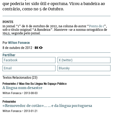
que poderia ter sido útil e oportuna. Virou a bandeira ao
contrário, como no 5 de Outubro.
FONTE
in jornal “i” de 8 de outubro de 2012, na coluna do autor “
Ponto do i
”,
sob o título original “A Bandeira”. Manteve-se a norma ortográfica de
1945, seguida pelo jornal.
Wilton Fonseca
Por
8K
8 de outubro de 2012 ·
Partilhar
Facebook
X (twitter)
Email
Bluesky
Textos Relacionados
(23)
Pelourinho // Mau Uso Da Língua No Espaço Público
A língua num desastre
Wilton Fonseca • 2013-08-03
Pelourinho
«Removedor de cotão»… … e da língua portuguesa
Wilton Fonseca • 2013-01-21