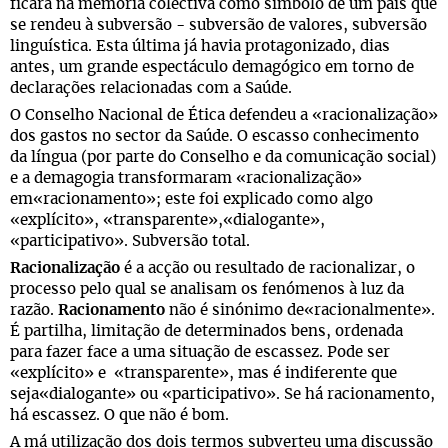
ficará na memória colectiva como símbolo de um país que
se rendeu à subversão - subversão de valores, subversão
linguística. Esta última já havia protagonizado, dias
antes, um grande espectáculo demagógico em torno de
declarações relacionadas com a Saúde.
O Conselho Nacional de Ética defendeu a «racionalização»
dos gastos no sector da Saúde. O escasso conhecimento
da língua (por parte do Conselho e da comunicação social)
e a demagogia transformaram «racionalização»
em«racionamento»; este foi explicado como algo
«explícito», «transparente»,«dialogante»,
«participativo». Subversão total.
Racionalização
é a acção ou resultado de racionalizar, o
processo pelo qual se analisam os fenómenos à luz da
razão.
Racionamento
não é sinónimo de«racionalmente».
É partilha, limitação de determinados bens, ordenada
para fazer face a uma situação de escassez. Pode ser
«explícito» e «transparente», mas é indiferente que
seja«dialogante» ou «participativo». Se há racionamento,
há escassez. O que não é bom.
A má utilização dos dois termos subverteu uma discussão