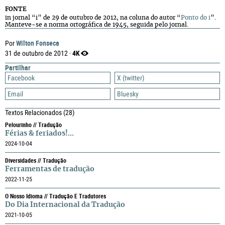
FONTE
in jornal “i” de 29 de outubro de 2012, na coluna do autor “
Ponto do i
”.
Manteve-se a norma ortográfica de 1945, seguida pelo jornal.
Wilton Fonseca
Por
4K
31 de outubro de 2012 ·
Partilhar
Facebook
X (twitter)
Email
Bluesky
Textos Relacionados
(28)
Pelourinho // Tradução
Férias & feriados!...
2024-10-04
Diversidades // Tradução
Ferramentas de tradução
2022-11-25
O Nosso Idioma // Tradução E Tradutores
Do Dia Internacional da Tradução
2021-10-05