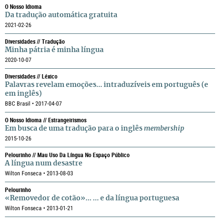
O Nosso Idioma
Da tradução automática gratuita
2021-02-26
Diversidades // Tradução
Minha pátria é minha língua
2020-10-07
Diversidades // Léxico
Palavras revelam emoções... intraduzíveis em português (e
em inglês)
BBC Brasil • 2017-04-07
O Nosso Idioma // Estrangeirismos
Em busca de uma tradução para o inglês
membership
2015-10-26
Pelourinho // Mau Uso Da Língua No Espaço Público
A língua num desastre
Wilton Fonseca • 2013-08-03
Pelourinho
«Removedor de cotão»… … e da língua portuguesa
Wilton Fonseca • 2013-01-21