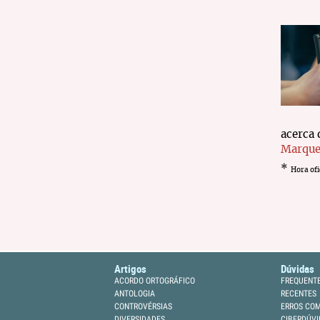
acerca 
Marque
*
Hora ofi
Artigos
Dúvidas
ACORDO ORTOGRÁFICO
FREQUENT
ANTOLOGIA
RECENTES
CONTROVÉRSIAS
ERROS CO
DIVERSIDADES
CIBERDÚVI