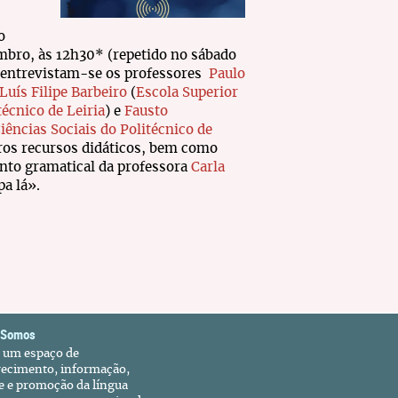
o
mbro, às 12h30* (repetido no sábado
, entrevistam-se os professores
Paulo
Luís Filipe Barbeiro
(
Escola Superior
técnico de Leiria
) e
Fausto
iências Sociais do Politécnico de
tros recursos didáticos, bem como
ento gramatical da professora
Carla
pa lá».
 Somos
é um espaço de
recimento, informação,
e e promoção da língua