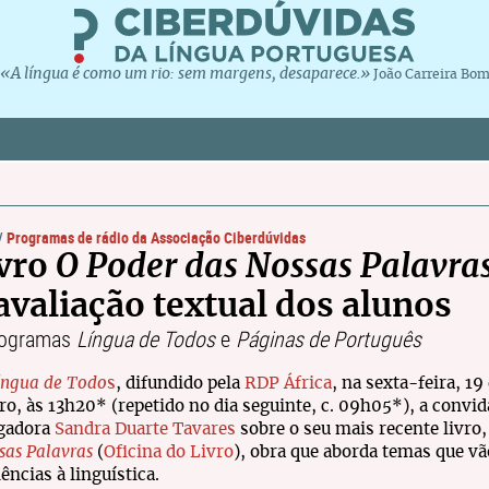
«A língua é como um rio: sem margens, desaparece.»
João Carreira Bo
//
Programas de rádio da Associação Ciberdúvidas
ivro
O Poder das Nossas Palavra
 avaliação textual dos alunos
rogramas
Língua de Todos
e
Páginas de Português
íngua de Todo
s
, difundido pela
RDP África
, na sexta-feira, 19
o, às 13h20* (repetido no dia seguinte, c. 09h05*), a convid
igadora
Sandra Duarte Tavares
sobre o seu mais recente livro
sas Palavras
(
Oficina do Livro
), obra que aborda temas que vã
ências à linguística.