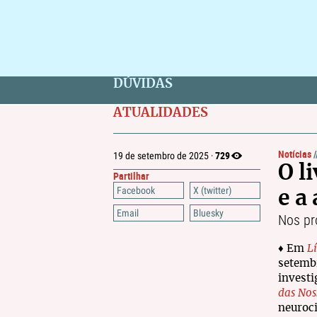
DÚVIDAS
ATUALIDADES
Notícias
729
19 de setembro de 2025 ·
O l
Partilhar
Facebook
X (twitter)
e a
Email
Bluesky
Nos p
♦ Em
L
setembr
invest
das Nos
neuroci