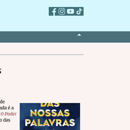
m
s
 de
ada é a
,
O Poder
o das