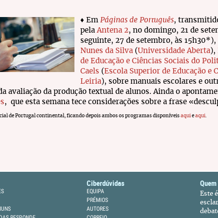
♦ Em
Páginas de Português
, transmitid
pela
Antena 2
, no domingo, 21 de sete
seguinte, 27 de setembro, às 15h30*)
Nunes da Silva
(
Universidade Aberta
),
de Educação e Ciências Sociais do Poli
Caels
(
Escola Superior de Educação e C
Leiria
), sobre manuais escolares e ou
da avaliação da produção textual de alunos. Ainda o apontam
s
, que esta semana tece considerações sobre a frase «descul
cial de Portugal continental, ficando depois ambos os programas disponíveis
aqui
e
aqui
.
Ciberdúvidas
Quem
ES
EQUIPA
Este 
PRÉMIOS
escla
MUNS
AUTORES
debat
DAS RESPONDE
CORREIO