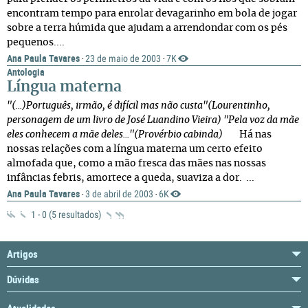
encontram tempo para enrolar devagarinho em bola de jogar
sobre a terra húmida que ajudam a arrendondar com os pés
pequenos....
Ana Paula Tavares
23 de maio de 2003
7K
·
·
Antologia
Língua materna
"(...)Português, irmão, é difícil mas não custa"(Lourentinho,
personagem de um livro de José Luandino Vieira)
"Pela voz da mãe
eles conhecem a mãe deles..."(Provérbio cabinda)
Há nas
nossas relações com a língua materna um certo efeito
almofada que, como a mão fresca das mães nas nossas
infâncias febris, amortece a queda, suaviza a dor. ...
Ana Paula Tavares
3 de abril de 2003
6K
·
·
1 - 0 (5 resultados)
Artigos
Dúvidas