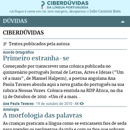
João Carreira Bom
«A língua é como um rio: sem margens, desaparece.»
DÚVIDAS
CIBERDÚVIDAS
Textos publicados pela autora
Acordo Ortográfico
Primeiro estranha-se
Começando por transcrever uma crónica publicada no
quinzenário português Jornal de Letras, Artes e Ideias ("Um
cê a mais", de Manuel Halpern), a poetisa angolana Ana
Paula Tavares aborda aqui a nova grafia do português na sua
rubrica Nossas Vozes. Crónica emitida na RDP África, no dia
13 de Outubro de 2010. «Um cê a mais...
Ana Paula Tavares
19 de outubro de 2010
4K
·
·
Antologia
A morfologia das palavras
As crianças praticam a língua como se esticassem fios de seda
para prender os perímetros da vida e com os fios que sobram