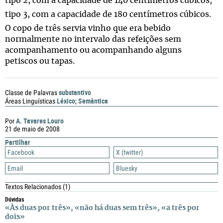
tipo 2, com a capacidade de 140 centímetros cúbicos;
tipo 3, com a capacidade de 180 centímetros cúbicos.
O copo de três servia vinho que era bebido
normalmente no intervalo das refeições sem
acompanhamento ou acompanhando alguns
petiscos ou tapas.
substantivo
Classe de Palavras
Léxico
Semântica
Áreas Linguísticas
;
A. Tavares Louro
Por
21 de maio de 2008
Partilhar
Facebook
X (twitter)
Email
Bluesky
Textos Relacionados
(1)
Dúvidas
«Às duas por três», «não há duas sem três», «a três por
dois»