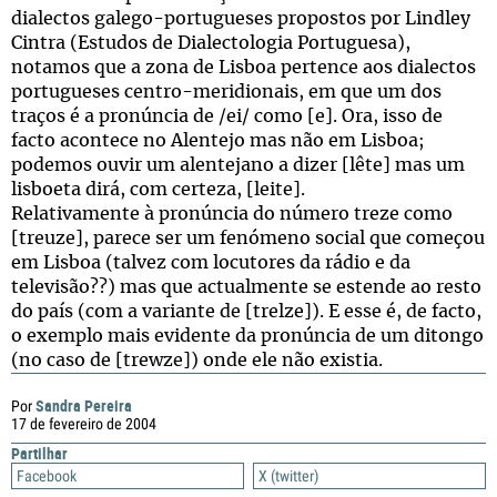
dialectos galego-portugueses propostos por Lindley
Cintra (Estudos de Dialectologia Portuguesa),
notamos que a zona de Lisboa pertence aos dialectos
portugueses centro-meridionais, em que um dos
traços é a pronúncia de /ei/ como [e]. Ora, isso de
facto acontece no Alentejo mas não em Lisboa;
podemos ouvir um alentejano a dizer [lête] mas um
lisboeta dirá, com certeza, [leite].
Relativamente à pronúncia do número treze como
[treuze], parece ser um fenómeno social que começou
em Lisboa (talvez com locutores da rádio e da
televisão??) mas que actualmente se estende ao resto
do país (com a variante de [trelze]). E esse é, de facto,
o exemplo mais evidente da pronúncia de um ditongo
(no caso de [trewze]) onde ele não existia.
Sandra Pereira
Por
17 de fevereiro de 2004
Partilhar
Facebook
X (twitter)