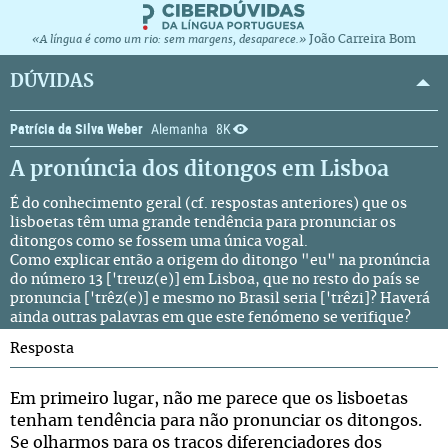
João Carreira Bom
«A língua é como um rio: sem margens, desaparece.»
DÚVIDAS
Patrícia da Silva Weber
Alemanha
8K
A pronúncia dos ditongos em Lisboa
É do conhecimento geral (cf. respostas anteriores) que os
lisboetas têm uma grande tendência para pronunciar os
ditongos como se fossem uma única vogal.
Como explicar então a origem do ditongo "eu" na pronúncia
do número 13 ['treuz(e)] em Lisboa, que no resto do país se
pronuncia ['trêz(e)] e mesmo no Brasil seria ['trêzi]? Haverá
ainda outras palavras em que este fenómeno se verifique?
Resposta
Em primeiro lugar, não me parece que os lisboetas
tenham tendência para não pronunciar os ditongos.
Se olharmos para os traços diferenciadores dos