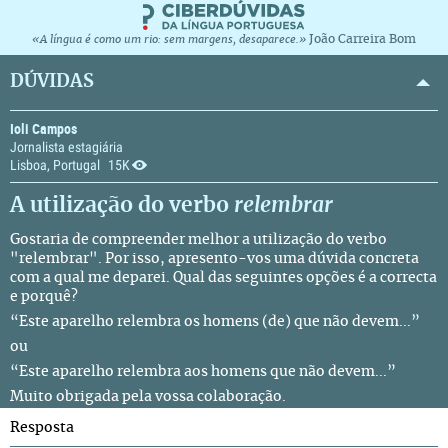
João Carreira Bom
«A língua é como um rio: sem margens, desaparece.»
DÚVIDAS
Ioli Campos
Jornalista estagiária
Lisboa, Portugal
15K
A utilização do verbo
relembrar
Gostaria de compreender melhor a utilização do verbo
"relembrar". Por isso, apresento-vos uma dúvida concreta
com a qual me deparei. Qual das seguintes opções é a correcta
e porquê?
“Este aparelho relembra os homens (de) que não devem...”
ou
“Este aparelho relembra aos homens que não devem...”
Muito obrigada pela vossa colaboração.
Resposta