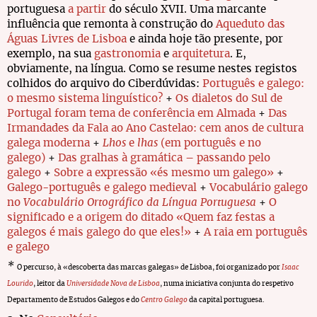
portuguesa
a partir
do século XVII. Uma marcante
influência que remonta à construção do
Aqueduto das
Águas Livres de Lisboa
e ainda hoje tão presente, por
exemplo, na sua
gastronomia
e
arquitetura
. E,
obviamente, na língua. Como se resume nestes registos
colhidos do arquivo do Ciberdúvidas:
Português e galego:
o mesmo sistema linguístico?
+
Os dialetos do Sul de
Portugal foram tema de conferência em Almada
+
Das
Irmandades da Fala ao Ano Castelao: cem anos de cultura
galega moderna
+
Lhos
e
lhas
(em português e no
galego)
+
Das gralhas à gramática – passando pelo
galego
+
Sobre a expressão «és mesmo um galego»
+
Galego-português e galego medieval
+
Vocabulário galego
no
Vocabulário Ortográfico da Língua Portuguesa
+
O
significado e a origem do ditado «Quem faz festas a
galegos é mais galego do que eles!»
+
A raia em português
e galego
*
O percurso, à «descoberta das marcas galegas» de Lisboa, foi organizado por
Isaac
Lourido
, leitor da
Universidade Nova de Lisboa
, numa iniciativa conjunta do respetivo
Departamento de Estudos Galegos e do
Centro Galego
da capital portuguesa.