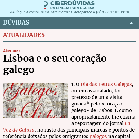
João Carreira Bom
«A língua é como um rio: sem margens, desaparece.»
DÚVIDAS
ATUALIDADES
Aberturas
Lisboa e o seu coração
galego
1.
O
Dia das Letras Galegas
,
ontem assinalado, foi
pretexto de uma visita
guiada* pelo «coração
galego» de Lisboa. É como
apropriadamente lhe chama
a reportagem do jornal
La
Voz de Galicia
, no rasto das principais marcas e pontos de
referência deixados pelos emigrantes
galegos
na capital