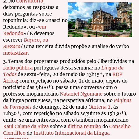
2.
No
Consultório
,
deixamos as respostas a
duas perguntas sobre
toponímia: diz-se «nasci no
Redondo», ou «
em
Redondo
»? E devemos
escrever
Buçaco
, ou
Bussaco
? Uma terceira dúvida propõe a análise do verbo
metastizar
.
3.
Temas dos programas produzidos pelo Ciberdúvidas na
rádio pública
portuguesa desta semana: no
Língua de
Todos
de sexta-feira, 20 de maio (às 13h15*, na
RDP
África
; com repetição no sábado, 21 de maio, depois do
noticiário das 9h00*), passa uma conversa com o
professor moçambicano
Nataniel Ngomane
sobre o futuro
da língua portuguesa, na perspetiva africana; no
Páginas
de Português
de domingo, 22 de maio (
Antena 2
, às
12h30*, com repetição no sábado seguinte às 15h30*),
emite-se uma entrevista com o também moçambicano
Raul Calane da Silva
sobre a
última reunião
do
Conselho
Científico
do
Instituto Internacional da Língua