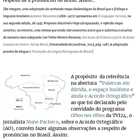
respeito de a pronúncias no Brasil. Assim...
[Na imagem, uma adaptação do conhecido mapa dialetológico do Brasil que o filólogo e
linguista brasileiro
Antenor Nascentes
(1886-1972) apresentou em
O Linguajar Carioca
, na
sua segunda edição, de 1953. Proposta discutível e hoje ultrapassada, o referido mapa
constitui, no entanto, uma síntese que ainda não encontrou outra que a substitua e atualize
de maneira mais adequada (ver Valter Pereira Romano,
Em busca de Falares a partir de Áreas
Lexicais no Centro-Sul do Brasil
, Universidade de Londrina, 2015, pág. 108). A adaptação
provém do blogue
A Formação da Língua Portuguesa do Brasil
.]
A propósito da referência
na abertura "
Palavras em
dúvida, o espaço lusófono e
ainda o Acordo Ortográfico
"
ao que foi declarado pelo
convidado do programa
Olhos nos Olhos
da TVI24, o
jornalista
Nuno Pacheco
, sobre o Acordo Ortográfico
(AO), convém fazer algumas observações a respeito de
pronúncias no Brasil. Assim: