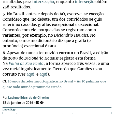
resultados para
intersecção
, enquanto
interseção
obtém
358 resultados.
5.
No Brasil, antes e depois do AO, escreve-se
exceção
.
Considero que, no debate, um dos convidados se quis
referir ao caso das grafias
excepcional
e
excecional
.
Concordo com ele, porque elas se registram como
variantes, por exemplo, no
Dicionário Houaiss
. No
entanto, o mesmo dicionário diz que a grafia (e
pronúncia)
excecional
é rara.
6.
Apesar de nunca ter ouvido
corruto
no Brasil, a edição
de 2009 do
Dicionário Houaiss
registra esta forma.
Na
Folha de São Paulo
, a forma aparece três vezes, e uma
vez metalinguisticamente. Recordo que Camões usou
corruto
(ver
aqui
e
aqui
).
Cf.
10 anos da reforma ortográfica no Brasil
+
As 10 palavras que
quase todo mundo pronuncia errado
Luciano Eduardo de Oliveira
Por
5K
18 de janeiro de 2016 ·
Partilhar