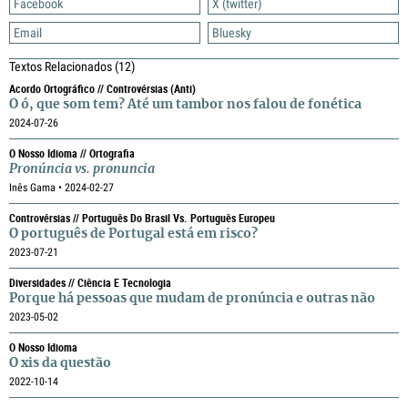
Facebook
X (twitter)
Email
Bluesky
Textos Relacionados
(12)
Acordo Ortográfico // Controvérsias (anti)
O ó, que som tem? Até um tambor nos falou de fonética
2024-07-26
O Nosso Idioma // Ortografia
Pronúncia
vs.
pronuncia
Inês Gama • 2024-02-27
Controvérsias // Português Do Brasil Vs. Português Europeu
O português de Portugal está em risco?
2023-07-21
Diversidades // Ciência E Tecnologia
Porque há pessoas que mudam de pronúncia e outras não
2023-05-02
O Nosso Idioma
O xis da questão
2022-10-14