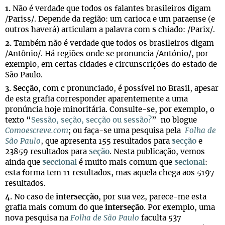
1.
Não é verdade que todos os falantes brasileiros digam
/Pariss/. Depende da região: um carioca e um paraense (e
outros haverá) articulam a palavra com
s
chiado: /Parix/.
2.
Também não é verdade que todos os brasileiros digam
/Antônio/. Há regiões onde se pronuncia /António/, por
exemplo, em certas cidades e circunscrições do estado de
São Paulo.
3.
Secção
, com
c
pronunciado, é possível no Brasil, apesar
de esta grafia corresponder aparentemente a uma
pronúncia hoje minoritária. Consulte-se, por exemplo, o
texto “
Sessão, seção, secção ou sessão?
” no blogue
Comoescreve.com
; ou faça-se uma pesquisa pela
Folha de
São Paulo
, que apresenta 155 resultados para
secção
e
23859 resultados para
seção
. Nesta publicação, vemos
ainda que
seccional
é muito mais comum que
secional
:
esta forma tem 11 resultados, mas aquela chega aos 5197
resultados.
4.
No caso de
intersecção
, por sua vez, parece-me esta
grafia mais comum do que
interseção
. Por exemplo, uma
nova pesquisa na
Folha de São Paulo
faculta 537