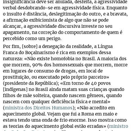
insignificância deve ser anulada, desfeita, a agressividade
verbal desdobrando-se em agressividade física. Enquanto
o insulto é distância, deslegitimação do outro, e a bravata,
a afirmação exibicionista de algo que não se pode
alcançar, a agressividade discursiva investe no seu
apagamento, na correção do comportamento de quem é
percebido como um perigo.
Por fim, [sobre] a denegação da realidade, a Língua
Franca do Boçalnarismo é rica em exemplos dessa
natureza: «Não existe homofobia no Brasil. A maioria dos
que morrem, 90% dos homossexuais que morrem, morre
em lugares de consumo de drogas, em local de
prostituição, ou executado pelo próprio parceiro»
(presidente da República); «Em torno de 40 povos
[indígenas] no Brasil ainda matam suas crianças quando
filhos de mãe solteira, quando nascem gêmeos, quando
nascem com qualquer deficiência física e mental»
(
ministra dos Direitos Humanos
); «Não acredito em
aquecimento global. Vejam que fui a Roma em maio e
estava tendo uma onda de frio enorme. Isso mostra como
as teorias do aquecimento global estão erradas» (
ministro