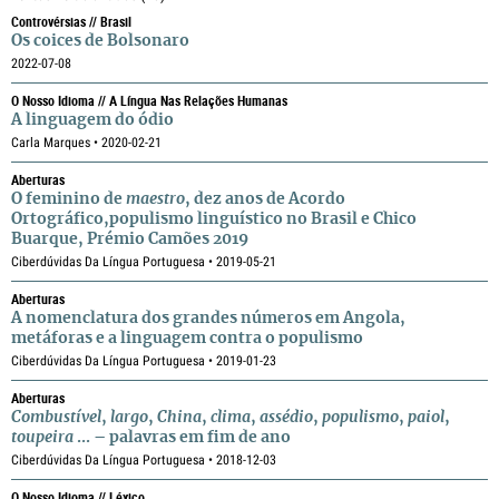
Controvérsias // Brasil
Os coices de Bolsonaro
2022-07-08
O Nosso Idioma // A Língua Nas Relações Humanas
A linguagem do ódio
Carla Marques • 2020-02-21
Aberturas
O feminino de
maestro
, dez anos de Acordo
Ortográfico,populismo linguístico no Brasil e Chico
Buarque, Prémio Camões 2019
Ciberdúvidas Da Língua Portuguesa • 2019-05-21
Aberturas
A nomenclatura dos grandes números em Angola,
metáforas e a linguagem contra o populismo
Ciberdúvidas Da Língua Portuguesa • 2019-01-23
Aberturas
Combustível
,
largo
,
China
,
clima
,
assédio
,
populismo
,
paiol
,
toupeira
... – palavras em fim de ano
Ciberdúvidas Da Língua Portuguesa • 2018-12-03
O Nosso Idioma // Léxico