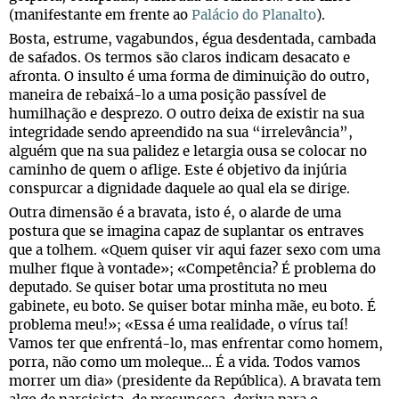
(manifestante em frente ao
Palácio do Planalto
).
Bosta, estrume, vagabundos, égua desdentada, cambada
de safados. Os termos são claros indicam desacato e
afronta. O insulto é uma forma de diminuição do outro,
maneira de rebaixá-lo a uma posição passível de
humilhação e desprezo. O outro deixa de existir na sua
integridade sendo apreendido na sua “irrelevância”,
alguém que na sua palidez e letargia ousa se colocar no
caminho de quem o aflige. Este é objetivo da injúria
conspurcar a dignidade daquele ao qual ela se dirige.
Outra dimensão é a bravata, isto é, o alarde de uma
postura que se imagina capaz de suplantar os entraves
que a tolhem. «Quem quiser vir aqui fazer sexo com uma
mulher fique à vontade»; «Competência? É problema do
deputado. Se quiser botar uma prostituta no meu
gabinete, eu boto. Se quiser botar minha mãe, eu boto. É
problema meu!»; «Essa é uma realidade, o vírus taí!
Vamos ter que enfrentá-lo, mas enfrentar como homem,
porra, não como um moleque... É a vida. Todos vamos
morrer um dia» (presidente da República). A bravata tem