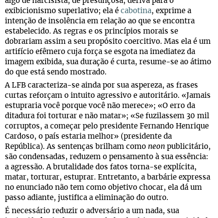
algo de narcisista, de presunçosa, deriva para o
exibicionismo superlativo; ela é
cabotina
, exprime a
intenção de insolência em relação ao que se encontra
estabelecido. As regras e os princípios morais se
dobrariam assim a seu propósito coercitivo. Mas ela é um
artifício efêmero cuja força se esgota na imediatez da
imagem exibida, sua duração é curta, resume-se ao átimo
do que está sendo mostrado.
A LFB caracteriza-se ainda por sua aspereza, as frases
curtas reforçam o intuito agressivo e autoritário. «Jamais
estupraria você porque você não merece»; «O erro da
ditadura foi torturar e não matar»; «Se fuzilassem 30 mil
corruptos, a começar pelo presidente Fernando Henrique
Cardoso, o país estaria melhor» (presidente da
República). As sentenças brilham como
neon
publicitário,
são condensadas, reduzem o pensamento à sua essência:
a agressão. A brutalidade dos fatos torna-se explícita,
matar, torturar, estuprar. Entretanto, a barbárie expressa
no enunciado não tem como objetivo chocar, ela dá um
passo adiante, justifica a eliminação do outro.
É necessário reduzir o adversário a um nada, sua