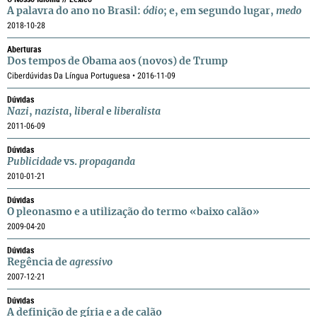
A palavra do ano no Brasil:
ódio
; e, em segundo lugar,
medo
2018-10-28
Aberturas
Dos tempos de Obama aos (novos) de Trump
Ciberdúvidas Da Língua Portuguesa • 2016-11-09
Dúvidas
Nazi
,
nazista
,
liberal
e
liberalista
2011-06-09
Dúvidas
Publicidade
vs.
propaganda
2010-01-21
Dúvidas
O pleonasmo e a utilização do termo «baixo calão»
2009-04-20
Dúvidas
Regência de
agressivo
2007-12-21
Dúvidas
A definição de gíria e a de calão