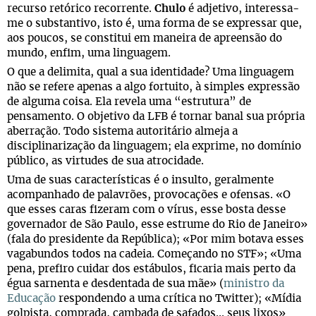
recurso retórico recorrente.
Chulo
é adjetivo, interessa-
me o substantivo, isto é, uma forma de se expressar que,
aos poucos, se constitui em maneira de apreensão do
mundo, enfim, uma linguagem.
O que a delimita, qual a sua identidade? Uma linguagem
não se refere apenas a algo fortuito, à simples expressão
de alguma coisa. Ela revela uma “estrutura” de
pensamento. O objetivo da LFB é tornar banal sua própria
aberração. Todo sistema autoritário almeja a
disciplinarização da linguagem; ela exprime, no domínio
público, as virtudes de sua atrocidade.
Uma de suas características é o insulto, geralmente
acompanhado de palavrões, provocações e ofensas. «O
que esses caras fizeram com o vírus, esse bosta desse
governador de São Paulo, esse estrume do Rio de Janeiro»
(fala do presidente da República); «Por mim botava esses
vagabundos todos na cadeia. Começando no STF»; «Uma
pena, prefiro cuidar dos estábulos, ficaria mais perto da
égua sarnenta e desdentada de sua mãe» (
ministro da
Educação
respondendo a uma crítica no Twitter); «Mídia
golpista, comprada, cambada de safados... seus lixos»