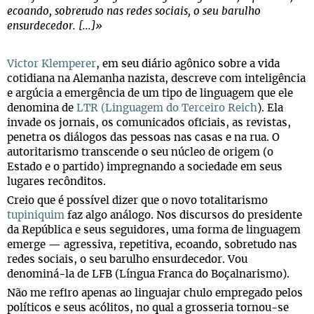
ecoando, sobretudo nas redes sociais, o seu barulho
ensurdecedor. [...]»
Victor Klemperer
, em seu diário agônico sobre a vida
cotidiana na Alemanha nazista, descreve com inteligência
e argúcia a emergência de um tipo de linguagem que ele
denomina de
LTR
(Linguagem do Terceiro Reich
). Ela
invade os jornais, os comunicados oficiais, as revistas,
penetra os diálogos das pessoas nas casas e na rua. O
autoritarismo transcende o seu núcleo de origem (o
Estado e o partido) impregnando a sociedade em seus
lugares recônditos.
Creio que é possível dizer que o novo totalitarismo
tupiniquim
faz algo análogo. Nos discursos do presidente
da República e seus seguidores, uma forma de linguagem
emerge — agressiva, repetitiva, ecoando, sobretudo nas
redes sociais, o seu barulho ensurdecedor. Vou
denominá-la de LFB (Língua Franca do Boçalnarismo).
Não me refiro apenas ao linguajar chulo empregado pelos
políticos e seus acólitos, no qual a grosseria tornou-se