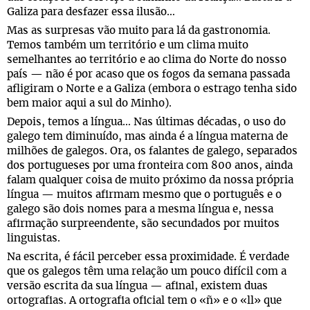
Galiza para desfazer essa ilusão…
Mas as surpresas vão muito para lá da gastronomia.
Temos também um território e um clima muito
semelhantes ao território e ao clima do Norte do nosso
país — não é por acaso que os fogos da semana passada
afligiram o Norte e a Galiza (embora o estrago tenha sido
bem maior aqui a sul do Minho).
Depois, temos a língua… Nas últimas décadas, o uso do
galego tem diminuído, mas ainda é a língua materna de
milhões de galegos. Ora, os falantes de galego, separados
dos portugueses por uma fronteira com 800 anos, ainda
falam qualquer coisa de muito próximo da nossa própria
língua — muitos afirmam mesmo que o português e o
galego são dois nomes para a mesma língua e, nessa
afirmação surpreendente, são secundados por muitos
linguistas.
Na escrita, é fácil perceber essa proximidade. É verdade
que os galegos têm uma relação um pouco difícil com a
versão escrita da sua língua — afinal, existem duas
ortografias. A ortografia oficial tem o «ñ» e o «ll» que