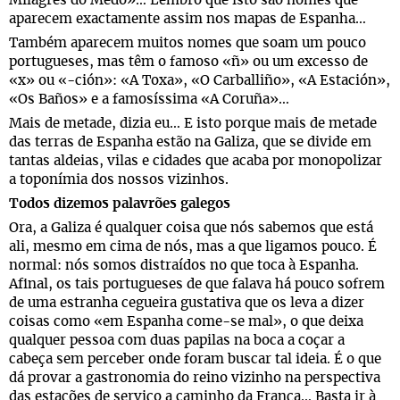
Milagres do Medo»… Lembro que isto são nomes que
aparecem exactamente assim nos mapas de Espanha…
Também aparecem muitos nomes que soam um pouco
portugueses, mas têm o famoso «ñ» ou um excesso de
«x» ou «-ción»: «A Toxa», «O Carballiño», «A Estación»,
«Os Baños» e a famosíssima «A Coruña»…
Mais de metade, dizia eu… E isto porque mais de metade
das terras de Espanha estão na Galiza, que se divide em
tantas aldeias, vilas e cidades que acaba por monopolizar
a toponímia dos nossos vizinhos.
Todos dizemos palavrões galegos
Ora, a Galiza é qualquer coisa que nós sabemos que está
ali, mesmo em cima de nós, mas a que ligamos pouco. É
normal: nós somos distraídos no que toca à Espanha.
Afinal, os tais portugueses de que falava há pouco sofrem
de uma estranha cegueira gustativa que os leva a dizer
coisas como «em Espanha come-se mal», o que deixa
qualquer pessoa com duas papilas na boca a coçar a
cabeça sem perceber onde foram buscar tal ideia. É o que
dá provar a gastronomia do reino vizinho na perspectiva
das estações de serviço a caminho da França… Basta ir à