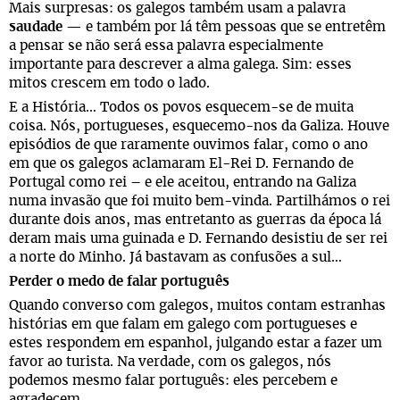
Mais surpresas: os galegos também usam a palavra
saudade
— e também por lá têm pessoas que se entretêm
a pensar se não será essa palavra especialmente
importante para descrever a alma galega. Sim: esses
mitos crescem em todo o lado.
E a História… Todos os povos esquecem-se de muita
coisa. Nós, portugueses, esquecemo-nos da Galiza. Houve
episódios de que raramente ouvimos falar, como o ano
em que os galegos aclamaram El-Rei D. Fernando de
Portugal como rei – e ele aceitou, entrando na Galiza
numa invasão que foi muito bem-vinda. Partilhámos o rei
durante dois anos, mas entretanto as guerras da época lá
deram mais uma guinada e D. Fernando desistiu de ser rei
a norte do Minho. Já bastavam as confusões a sul…
Perder o medo de falar português
Quando converso com galegos, muitos contam estranhas
histórias em que falam em galego com portugueses e
estes respondem em espanhol, julgando estar a fazer um
favor ao turista. Na verdade, com os galegos, nós
podemos mesmo falar português: eles percebem e
agradecem.