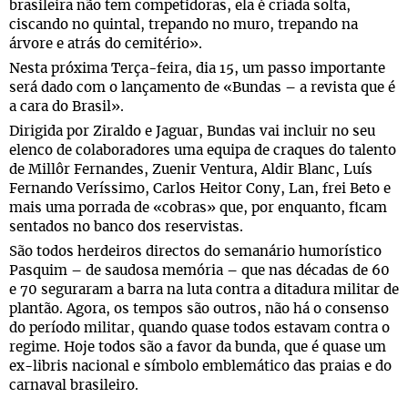
brasileira não tem competidoras, ela é criada solta,
ciscando no quintal, trepando no muro, trepando na
árvore e atrás do cemitério».
Nesta próxima Terça-feira, dia 15, um passo importante
será dado com o lançamento de «Bundas – a revista que é
a cara do Brasil».
Dirigida por Ziraldo e Jaguar, Bundas vai incluir no seu
elenco de colaboradores uma equipa de craques do talento
de Millôr Fernandes, Zuenir Ventura, Aldir Blanc, Luís
Fernando Veríssimo, Carlos Heitor Cony, Lan, frei Beto e
mais uma porrada de «cobras» que, por enquanto, ficam
sentados no banco dos reservistas.
São todos herdeiros directos do semanário humorístico
Pasquim – de saudosa memória – que nas décadas de 60
e 70 seguraram a barra na luta contra a ditadura militar de
plantão. Agora, os tempos são outros, não há o consenso
do período militar, quando quase todos estavam contra o
regime. Hoje todos são a favor da bunda, que é quase um
ex-libris nacional e símbolo emblemático das praias e do
carnaval brasileiro.