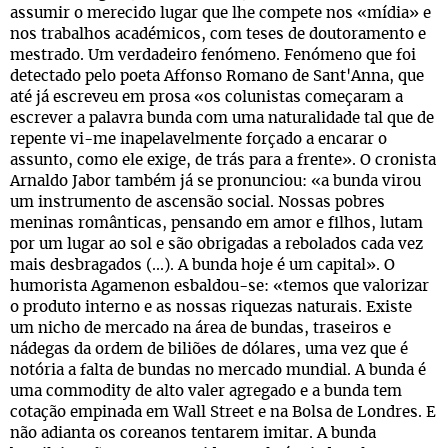
assumir o merecido lugar que lhe compete nos «mídia» e
nos trabalhos académicos, com teses de doutoramento e
mestrado. Um verdadeiro fenómeno. Fenómeno que foi
detectado pelo poeta Affonso Romano de Sant'Anna, que
até já escreveu em prosa «os colunistas começaram a
escrever a palavra bunda com uma naturalidade tal que de
repente vi-me inapelavelmente forçado a encarar o
assunto, como ele exige, de trás para a frente». O cronista
Arnaldo Jabor também já se pronunciou: «a bunda virou
um instrumento de ascensão social. Nossas pobres
meninas românticas, pensando em amor e filhos, lutam
por um lugar ao sol e são obrigadas a rebolados cada vez
mais desbragados (...). A bunda hoje é um capital». O
humorista Agamenon esbaldou-se: «temos que valorizar
o produto interno e as nossas riquezas naturais. Existe
um nicho de mercado na área de bundas, traseiros e
nádegas da ordem de biliões de dólares, uma vez que é
notória a falta de bundas no mercado mundial. A bunda é
uma commodity de alto valer agregado e a bunda tem
cotação empinada em Wall Street e na Bolsa de Londres. E
não adianta os coreanos tentarem imitar. A bunda