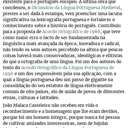
existente para o português europeu. A última obra que
coordenou, o
Dicionário da Língua Portuguesa Medieval
,
prestes a ser dada à estampa, vem preencher uma lacuna
significativa na lexicografia portuguesa e fortalecer o
conhecimento sobre a história do português. Contribuiu
para a proposta de
Acordo Ortográfico de 1986
, que teve
como maior erro o facto de ser fundamentada na
linguística mais avançada da época, inovadora e radical,
não tendo os seus autores percebido na altura que poucas
coisas haverá mais conservadoras, ideológicas e elitistas
do que a ortografia de uma língua. Foi um dos autores do
texto do
Acordo Ortográfico da Língua Portuguesa de
1990
e um dos responsáveis pela sua aplicação, com a
qual a língua portuguesa deu um passo de gigante na
consolidação do seu estatuto de língua efetivamente
comum de oito países, elo de união de povos de diferentes
etnias, culturas e latitudes.
João Malaca Casteleiro não recebeu em vida o
reconhecimento e a homenagem que lhe eram devidos,
porque foi um homem íntegro, porque nunca foi pessoa
de cultivar amizades interesseiras, nem de bajular