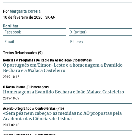
Margarita Correia
Por
5K
10 de fevereiro de 2020 ·
Partilhar
Facebook
X (twitter)
Email
Bluesky
Textos Relacionados
(9)
Notícias // Programas De Rádio Da Associação Ciberdúvidas
O português em Timor-Leste e a homenagem a Evanildo
Bechara e a Malaca Casteleiro
2019-10-16
O Nosso Idioma // Homenagens
Homenagem a Evanildo Bechara e João Malaca Casteleiro
2019-10-09
Acordo Ortográfico // Controvérsias (pró)
«Sem pés nem cabeça» as mexidas no AO propostas pela
Academia das Ciências de Lisboa
2017-02-13