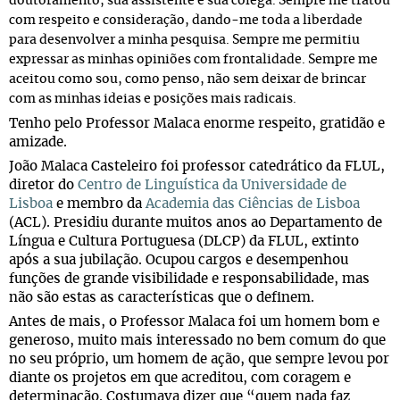
doutoramento, sua assistente e sua colega. Sempre me tratou
com respeito e consideração, dando-me toda a liberdade
para desenvolver a minha pesquisa. Sempre me permitiu
expressar as minhas opiniões com frontalidade. Sempre me
aceitou como sou, como penso, não sem deixar de brincar
com as minhas ideias e posições mais radicais.
Tenho pelo Professor Malaca enorme respeito, gratidão e
amizade.
João Malaca Casteleiro foi professor catedrático da FLUL,
diretor do
Centro de Linguística da Universidade de
Lisboa
e membro da
Academia das Ciências de Lisboa
(ACL). Presidiu durante muitos anos ao Departamento de
Língua e Cultura Portuguesa (DLCP) da FLUL, extinto
após a sua jubilação. Ocupou cargos e desempenhou
funções de grande visibilidade e responsabilidade, mas
não são estas as características que o definem.
Antes de mais, o Professor Malaca foi um homem bom e
generoso, muito mais interessado no bem comum do que
no seu próprio, um homem de ação, que sempre levou por
diante os projetos em que acreditou, com coragem e
determinação. Costumava dizer que “quem nada faz