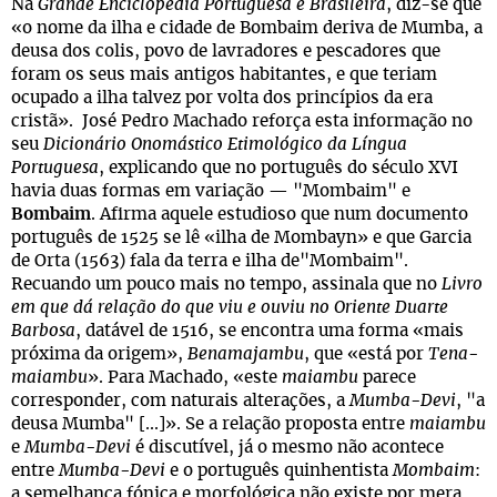
Na
Grande Enciclopédia Portuguesa e Brasileira
, diz-se que
«o nome da ilha e cidade de Bombaim deriva de Mumba, a
deusa dos colis, povo de lavradores e pescadores que
foram os seus mais antigos habitantes, e que teriam
ocupado a ilha talvez por volta dos princípios da era
cristã». José Pedro Machado reforça esta informação no
seu
Dicionário Onomástico Etimológico da Língua
Portuguesa
, explicando que no português do século XVI
havia duas formas em variação — "Mombaim" e
Bombaim
. Afirma aquele estudioso que num documento
português de 1525 se lê «ilha de Mombayn» e que Garcia
de Orta (1563) fala da terra e ilha de"Mombaim".
Recuando um pouco mais no tempo, assinala que no
Livro
em que dá relação do que viu e ouviu no Oriente Duarte
Barbosa
, datável de 1516, se encontra uma forma «mais
próxima da origem»,
Benamajambu
, que «está por
Tena-
maiambu
». Para Machado, «este
maiambu
parece
corresponder, com naturais alterações, a
Mumba-Devi
, "a
deusa Mumba" [...]». Se a relação proposta entre
maiambu
e
Mumba-Devi
é discutível, já o mesmo não acontece
entre
Mumba-Devi
e o português quinhentista
Mombaim
:
a semelhança fónica e morfológica não existe por mera