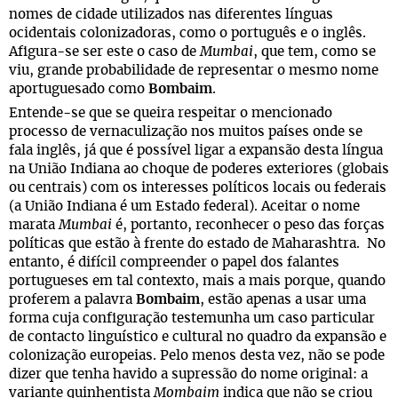
nomes de cidade utilizados nas diferentes línguas
ocidentais colonizadoras, como o português e o inglês.
Afigura-se ser este o caso de
Mumbai
, que tem, como se
viu, grande probabilidade de representar o mesmo nome
aportuguesado como
Bombaim
.
Entende-se que se queira respeitar o mencionado
processo de vernaculização nos muitos países onde se
fala inglês, já que é possível ligar a expansão desta língua
na União Indiana ao choque de poderes exteriores (globais
ou centrais) com os interesses políticos locais ou federais
(a União Indiana é um Estado federal). Aceitar o nome
marata
Mumbai
é, portanto, reconhecer o peso das forças
políticas que estão à frente do estado de Maharashtra. No
entanto, é difícil compreender o papel dos falantes
portugueses em tal contexto, mais a mais porque, quando
proferem a palavra
Bombaim
, estão apenas a usar uma
forma cuja configuração testemunha um caso particular
de contacto linguístico e cultural no quadro da expansão e
colonização europeias. Pelo menos desta vez, não se pode
dizer que tenha havido a supressão do nome original: a
variante quinhentista
Mombaim
indica que não se criou