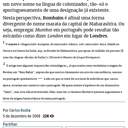
um novo nome na língua do colonizador, tão-só o
aportuguesamento de uma designação já existente.
Nesta perspectiva,
Bombaim
é afinal uma forma
divergente do nome marata da capital de Maharashtra. Ou
seja, empregar
Mumbai
em português pode resultar tão
estranho como dizer
London
em lugar de
Londres
.
1
O
marata
é «língua indo-europeia, do ramo indo-irânico, sub-ramo indo-árico, falada no
Oeste e no Centro da Índia, esp. no Estado de Maharashtra, por aprox. 50 milhões de pessoas [É
uma das línguas oficiais da Índia.]» (
Dicionário Houaiss da Língua Portuguesa
).
2
,
O artigo tem algumas imprecisões etimológicas
já que aceita como verdadeira a origem de
Bombay
em "Bom Bahia", expressão que mostra claramente um erro de concordância, mesmo
—
no português quinhentista
a não ser que se trate de uso local de indivíduos que, nessa
época, estavam em contacto com o português. Há quem avente a hipótese de um diminutivo
"baim", mas este não está atestado. Mais uma vez, a variante
Mombaim
permite argumentar a
favor da origem hindustânica do nome português.
Carlos Rocha
Por
22K
5 de dezembro de 2008 ·
Partilhar