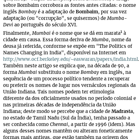
sobre Bombaim corrobora as fontes antes citadas: o nome
inglês
Bombay
é a adaptação de
Bombaim
, por sua vez
adaptação (ou "corrupção", se quisermos) de
Mumba-
Devi
ao português do século XVI.
1
Finalmente,
Mumbai
é o nome que se dá em marata
à
cidade em causa. Essa forma deriva de
Mumba
, nome da
deusa já referida, conforme se expõe em "The Politics of
Names Changing in India", disponível na Internet em
http://www.ocf.berkeley.edu/~easwaran/papers/india.html
Também neste artigo se explica que, na década de 90, a
forma
Mumbai
substituiu o nome
Bombay
em inglês, na
sequência de um processo político tendente a recuperar
ou preferir os nomes de lugar nos vernáculos regionais da
União Indiana. Tais nomes podem ter etimologia
diferente da dos oficialmente usados no período colonial e
nas primeiras décadas de independência da União
Indiana; deste modo se percebe que a cidade de
Madrasta
,
no estado de Tamil Nadu (Sul da Índia), tenha passado a
ser conhecida como
Chennai
, a partir de 1996 (idem). Mas
alguns desses nomes mantêm ou alteram foneticamente
formas mais antigas, que estão também na origem dos