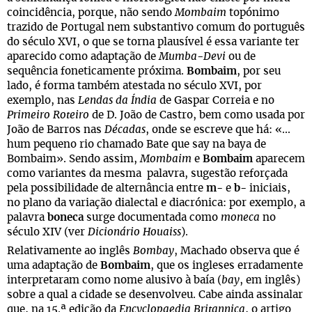
coincidência, porque, não sendo
Mombaim
topónimo
trazido de Portugal nem substantivo comum do português
do século XVI, o que se torna plausível é essa variante ter
aparecido como adaptação de
Mumba-Devi
ou de
sequência foneticamente próxima.
Bombaim
, por seu
lado, é forma também atestada no século XVI, por
exemplo, nas
Lendas da Índia
de Gaspar Correia e no
Primeiro Roteiro
de D. João de Castro, bem como usada por
João de Barros nas
Décadas
, onde se escreve que há: «...
hum pequeno rio chamado Bate que say na baya de
Bombaim». Sendo assim,
Mombaim
e
Bombaim
aparecem
como variantes da mesma palavra, sugestão reforçada
pela possibilidade de alternância entre
m
- e
b
- iniciais,
no plano da variação dialectal e diacrónica: por exemplo, a
palavra
boneca
surge documentada como
moneca
no
século XIV (ver
Dicionário Houaiss
).
Relativamente ao inglês
Bombay
, Machado observa que é
uma adaptação de
Bombaim
, que os ingleses erradamente
interpretaram como nome alusivo à baía (
bay
, em inglês)
sobre a qual a cidade se desenvolveu. Cabe ainda assinalar
que, na 15.ª edição da
Encyclopaedia Britannica
, o artigo