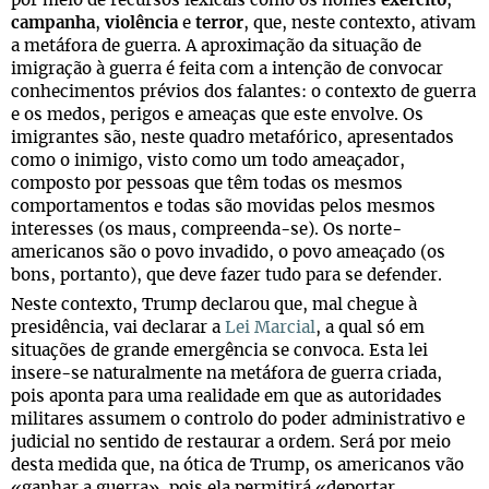
por meio de recursos lexicais como os nomes
exército
,
campanha
,
violência
e
terror
, que, neste contexto, ativam
a metáfora de guerra. A aproximação da situação de
imigração à guerra é feita com a intenção de convocar
conhecimentos prévios dos falantes: o contexto de guerra
e os medos, perigos e ameaças que este envolve. Os
imigrantes são, neste quadro metafórico, apresentados
como o inimigo, visto como um todo ameaçador,
composto por pessoas que têm todas os mesmos
comportamentos e todas são movidas pelos mesmos
interesses (os maus, compreenda-se). Os norte-
americanos são o povo invadido, o povo ameaçado (os
bons, portanto), que deve fazer tudo para se defender.
Neste contexto, Trump declarou que, mal chegue à
presidência, vai declarar a
Lei Marcial
, a qual só em
situações de grande emergência se convoca. Esta lei
insere-se naturalmente na metáfora de guerra criada,
pois aponta para uma realidade em que as autoridades
militares assumem o controlo do poder administrativo e
judicial no sentido de restaurar a ordem. Será por meio
desta medida que, na ótica de Trump, os americanos vão
«ganhar a guerra», pois ela permitirá «deportar