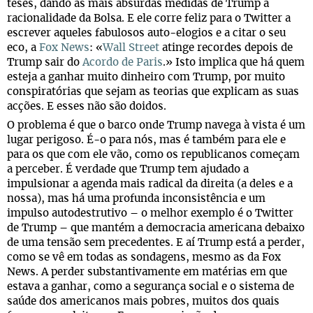
teses, dando às mais absurdas medidas de Trump a
racionalidade da Bolsa. E ele corre feliz para o Twitter a
escrever aqueles fabulosos auto-elogios e a citar o seu
eco, a
Fox News
: «
Wall Street
atinge recordes depois de
Trump sair do
Acordo de Paris
.» Isto implica que há quem
esteja a ganhar muito dinheiro com Trump, por muito
conspiratórias que sejam as teorias que explicam as suas
acções. E esses não são doidos.
O problema é que o barco onde Trump navega à vista é um
lugar perigoso. É-o para nós, mas é também para ele e
para os que com ele vão, como os republicanos começam
a perceber. É verdade que Trump tem ajudado a
impulsionar a agenda mais radical da direita (a deles e a
nossa), mas há uma profunda inconsistência e um
impulso autodestrutivo – o melhor exemplo é o Twitter
de Trump – que mantém a democracia americana debaixo
de uma tensão sem precedentes. E aí Trump está a perder,
como se vê em todas as sondagens, mesmo as da Fox
News. A perder substantivamente em matérias em que
estava a ganhar, como a segurança social e o sistema de
saúde dos americanos mais pobres, muitos dos quais