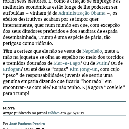
foram seus eleitores. E, como a criação de emprego e as
melhorias económicas estão longe de lhe poderem ser
atribuídas – vinham já da
Administração Obama
–, os
efeitos destrutivos acabam por se impor quer
internamente, quer num mundo em que, com excepção
dos seus ditadores preferidos e dos sauditas de espada
desembainhada, Trump é uma espécie de pária, tão
perigoso como ridículo.
Têm a certeza que ele não se veste de
Napoleão
, mete a
mão na jaqueta e se olha ao espelho no meio dos torcidos
e tremidos dourados de
Mar-a-Lago
? Ou de
Putin
? Ou de
Erdogan
? Ou até desse “rapaz”
Kim Jong-un
, com cujo
“peso” de responsabilidades juvenis ele sentiu uma
genuína empatia dizendo que ficaria “honrado” em
encontrar-se com ele? Eu não tenho. E já agora “covfefe”
para Trump!
FONTE
Artigo publicado no jornal
Público
em 3/06/2017.
José Pacheco Pereira
Por