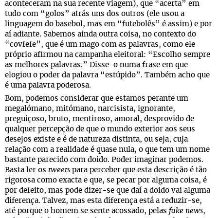
aconteceram na sua recente viagem), que “acerta” em
tudo com “golos” atrás uns dos outros (ele usou a
linguagem do basebol, mas em “futebolês” é assim) e por
aí adiante. Sabemos ainda outra coisa, no contexto do
“covfefe”, que é um mago com as palavras, como ele
próprio afirmou na campanha eleitoral: “Escolho sempre
as melhores palavras.” Disse-o numa frase em que
elogiou o poder da palavra “estúpido”. Também acho que
é uma palavra poderosa.
Bom, podemos considerar que estamos perante um
megalómano, mitómano, narcisista, ignorante,
preguiçoso, bruto, mentiroso, amoral, desprovido de
qualquer percepção de que o mundo exterior aos seus
desejos existe e é de natureza distinta, ou seja, cuja
relação com a realidade é quase nula, o que tem um nome
bastante parecido com doido. Poder imaginar podemos.
Basta ler os
tweets
para perceber que esta descrição é tão
rigorosa como exacta e que, se pecar por alguma coisa, é
por defeito, mas pode dizer-se que daí a doido vai alguma
diferença. Talvez, mas esta diferença está a reduzir-se,
até porque o homem se sente acossado, pelas
fake news
,