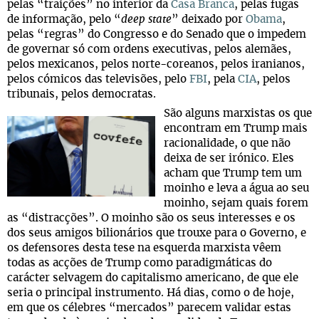
pelas “traições” no interior da
Casa Branca
, pelas fugas
de informação, pelo “
deep state
” deixado por
Obama
,
pelas “regras” do Congresso e do Senado que o impedem
de governar só com ordens executivas, pelos alemães,
pelos mexicanos, pelos norte-coreanos, pelos iranianos,
pelos cómicos das televisões, pelo
FBI
, pela
CIA
, pelos
tribunais, pelos democratas.
São alguns marxistas os que
encontram em Trump mais
racionalidade, o que não
deixa de ser irónico. Eles
acham que Trump tem um
moinho e leva a água ao seu
moinho, sejam quais forem
as “distracções”. O moinho são os seus interesses e os
dos seus amigos bilionários que trouxe para o Governo, e
os defensores desta tese na esquerda marxista vêem
todas as acções de Trump como paradigmáticas do
carácter selvagem do capitalismo americano, de que ele
seria o principal instrumento. Há dias, como o de hoje,
em que os célebres “mercados” parecem validar estas