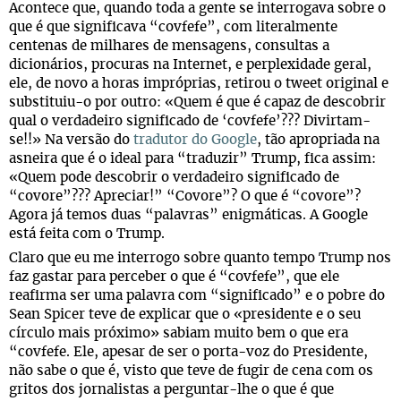
Acontece que, quando toda a gente se interrogava sobre o
que é que significava “covfefe”, com literalmente
centenas de milhares de mensagens, consultas a
dicionários, procuras na Internet, e perplexidade geral,
ele, de novo a horas impróprias, retirou o tweet original e
substituiu-o por outro: «Quem é que é capaz de descobrir
qual o verdadeiro significado de ‘covfefe’??? Divirtam-
se!!» Na versão do
tradutor do Google
, tão apropriada na
asneira que é o ideal para “traduzir” Trump, fica assim:
«Quem pode descobrir o verdadeiro significado de
“covore”??? Apreciar!” “Covore”? O que é “covore”?
Agora já temos duas “palavras” enigmáticas. A Google
está feita com o Trump.
Claro que eu me interrogo sobre quanto tempo Trump nos
faz gastar para perceber o que é “covfefe”, que ele
reafirma ser uma palavra com “significado” e o pobre do
Sean Spicer teve de explicar que o «presidente e o seu
círculo mais próximo» sabiam muito bem o que era
“covfefe. Ele, apesar de ser o porta-voz do Presidente,
não sabe o que é, visto que teve de fugir de cena com os
gritos dos jornalistas a perguntar-lhe o que é que