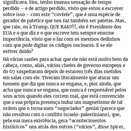
significava. Sim, tenho imensa sensação de tempo
perdido – e de artigo perdido, visto que estou a escrever
sobre isso – com este “covfefe”, que é uma espécie de
gerador de patetice que nos faz também ser patetas. Mas,
que raio, ou à Trump, QUE RAIO!!!, ele é Presidente dos
EUA e o que diz e o que escreve tem sempre enorme
importância, visto que o faz com os mesmos dedinhos
com que pode digitar os códigos nucleares. E se ele
estiver doido?
Há várias razões para achar que ele não está muito bem da
cabeça, como, aliás, vários chefes de governo europeus e
do G7 suspeitaram depois de estarem três dias metidos
em salas com ele. Tiveram literalmente que aturar um
homem que diz que nunca se engana, e, pior ainda, que
acha que nunca se engana, que nunca é responsável pelos
seus actos quando eles correm mal, que está convencido
que a sua própria presença induz um magnetismo de tal
ordem que o torna num “negociador” genial (parece que
não resultou com o conflito israelo-palestiniano), que,
pela sua mera existência, gera “acontecimentos
históricos” uns atrás dos outros (“vários”, disse Spicer,