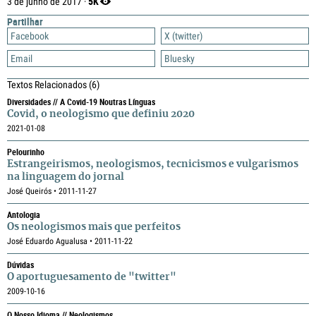
5K
3 de junho de 2017 ·
Partilhar
Facebook
X (twitter)
Email
Bluesky
Textos Relacionados
(6)
Diversidades // A Covid-19 Noutras Línguas
Covid, o neologismo que definiu 2020
2021-01-08
Pelourinho
Estrangeirismos, neologismos, tecnicismos e vulgarismos
na linguagem do jornal
José Queirós • 2011-11-27
Antologia
Os neologismos mais que perfeitos
José Eduardo Agualusa • 2011-11-22
Dúvidas
O aportuguesamento de "twitter"
2009-10-16
O Nosso Idioma // Neologismos