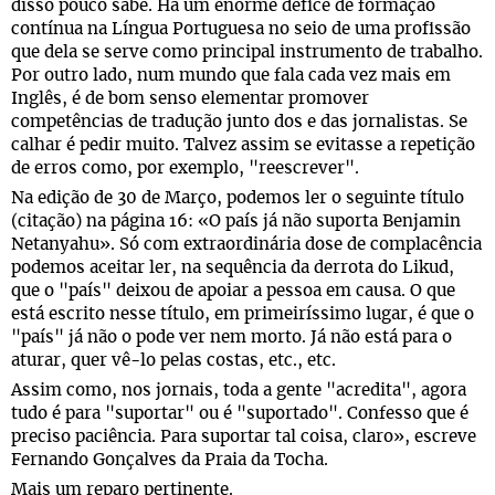
disso pouco sabe. Há um enorme défice de formação
contínua na Língua Portuguesa no seio de uma profissão
que dela se serve como principal instrumento de trabalho.
Por outro lado, num mundo que fala cada vez mais em
Inglês, é de bom senso elementar promover
competências de tradução junto dos e das jornalistas. Se
calhar é pedir muito. Talvez assim se evitasse a repetição
de erros como, por exemplo, "reescrever".
Na edição de 30 de Março, podemos ler o seguinte título
(citação) na página 16: «O país já não suporta Benjamin
Netanyahu». Só com extraordinária dose de complacência
podemos aceitar ler, na sequência da derrota do Likud,
que o "país" deixou de apoiar a pessoa em causa. O que
está escrito nesse título, em primeiríssimo lugar, é que o
"país" já não o pode ver nem morto. Já não está para o
aturar, quer vê-lo pelas costas, etc., etc.
Assim como, nos jornais, toda a gente "acredita", agora
tudo é para "suportar" ou é "suportado". Confesso que é
preciso paciência. Para suportar tal coisa, claro», escreve
Fernando Gonçalves da Praia da Tocha.
Mais um reparo pertinente.