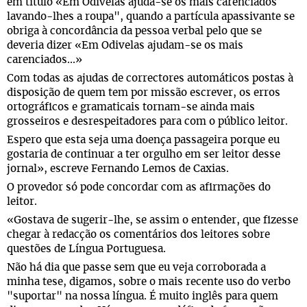
em título «Em Odivelas ajuda-se os mais carenciados
lavando-lhes a roupa", quando a partícula apassivante se
obriga à concordância da pessoa verbal pelo que se
deveria dizer «Em Odivelas ajudam-se os mais
carenciados...»
Com todas as ajudas de correctores automáticos postas à
disposição de quem tem por missão escrever, os erros
ortográficos e gramaticais tornam-se ainda mais
grosseiros e desrespeitadores para com o público leitor.
Espero que esta seja uma doença passageira porque eu
gostaria de continuar a ter orgulho em ser leitor desse
jornal», escreve Fernando Lemos de Caxias.
O provedor só pode concordar com as afirmações do
leitor.
«Gostava de sugerir-lhe, se assim o entender, que fizesse
chegar à redacção os comentários dos leitores sobre
questões de Língua Portuguesa.
Não há dia que passe sem que eu veja corroborada a
minha tese, digamos, sobre o mais recente uso do verbo
"suportar" na nossa língua. É muito inglês para quem