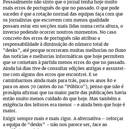
Pessoalmente não sinto que o jornal tenha hoje muito
mais erros de português do que no passado. O que pode
suceder é que a rotação normal das equipas faça com que
os jornalistas que escrevem com menos qualidade
possam estar em secções mais lidas numa certa altura, o
inverso podendo ocorrer noutros momentos. No caso
concreto dos erros de português não atribuo a
responsabilidade à diminuição do número total de
"desks", até porque ocorreram muitas melhorias no fluxo
das notícias e melhorias informáticas que hoje permitem
que se cometam à partida menos erros do que no passado.
Ainda há dias tive de consultar edições antigas e assustei-
me com alguns dos erros que encontrei. E se
caminharmos ainda mais para trás, para os anos 80 e
para os anos 70 (antes do no "Público"), penso que não é
prosápia afirmar que na maior parte das publicações havia
então muito menos cuidado do que hoje. Mas também a
exigência dos leitores era menor
e ainda bem que hoje é
–
maior.
Exigir sempre mais e mais rigor. A alternativa – reforçar
a equipa de “desks”
não nos parece ser, face ao
–