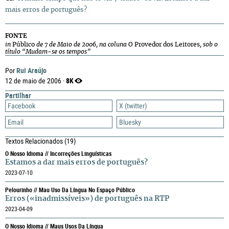
mais erros de português?
FONTE
in
Público
de 7 de Maio de 2006, na coluna
O Provedor dos Leitores
, sob o
título “Mudam-se os tempos”
Rui Araújo
Por
8K
12 de maio de 2006 ·
Partilhar
Facebook
X (twitter)
Email
Bluesky
Textos Relacionados
(19)
O Nosso Idioma // Incorreções Linguísticas
Estamos a dar mais erros de português?
2023-07-10
Pelourinho // Mau Uso Da Língua No Espaço Público
Erros («inadmissíveis») de português na RTP
2023-04-09
O Nosso Idioma // Maus Usos Da Língua