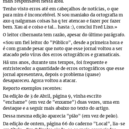
mais responsável nesta área.
Tenho visto erros até em cabeçalhos de notícias, o que
para mim é inconcebível. N sou maniako da ortografia m
axo q nalgumas coisas ha q ter atencao e fazer por fazer
bem. Xau ai e coiso e tal... hasta :), conclui Fred Lixo.»
O leitor cibernauta tem razão, apesar do último parágrafo.
«Sou um fiel leitor do "Público", desde a primeira hora e
é com grande pesar que noto que esse jornal voltou a ser
atacado pelo vírus dos erros ortográficos e gramaticais.
Há uns anos, durante uns tempos, foi frequente e
entristecedor a quantidade de erros ortográficos que esse
jornal apresentava, depois o problema (quase)
desapareceu. Agora voltou a atacar.
Reporto exemplos recentes:
Da edição de 3 de Abril, página 9, vinha escrito
"enchame" (em vez de "enxame") duas vezes, uma em
destaque e a seguir mais abaixo no texto do artigo.
Dessa mesma edição aparecia "pião" (em vez de peão).
Da edição de ontem, página 66 do caderno "Local", lia-se