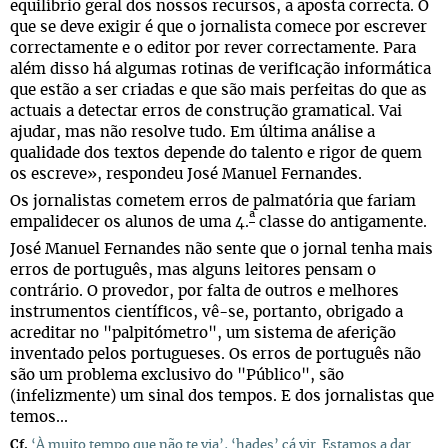
equilíbrio geral dos nossos recursos, a aposta correcta. O
que se deve exigir é que o jornalista comece por escrever
correctamente e o editor por rever correctamente. Para
além disso há algumas rotinas de verificação informática
que estão a ser criadas e que são mais perfeitas do que as
actuais a detectar erros de construção gramatical. Vai
ajudar, mas não resolve tudo. Em última análise a
qualidade dos textos depende do talento e rigor de quem
os escreve», respondeu José Manuel Fernandes.
Os jornalistas cometem erros de palmatória que fariam
ª
empalidecer os alunos de uma 4.
classe do antigamente.
José Manuel Fernandes não sente que o jornal tenha mais
erros de português, mas alguns leitores pensam o
contrário. O provedor, por falta de outros e melhores
instrumentos científicos, vê-se, portanto, obrigado a
acreditar no "palpitómetro", um sistema de aferição
inventado pelos portugueses. Os erros de português não
são um problema exclusivo do "Público", são
(infelizmente) um sinal dos tempos. E dos jornalistas que
temos...
Cf.
‘À muito tempo que não te via’, ‘hades’ cá vir. Estamos a dar