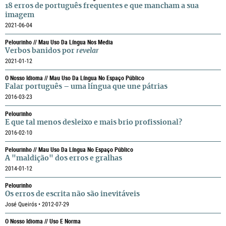
18 erros de português frequentes e que mancham a sua
imagem
2021-06-04
Pelourinho // Mau Uso Da Língua Nos Media
Verbos banidos por
revelar
2021-01-12
O Nosso Idioma // Mau Uso Da Língua No Espaço Público
Falar português – uma língua que une pátrias
2016-03-23
Pelourinho
E que tal menos desleixo e mais brio profissional?
2016-02-10
Pelourinho // Mau Uso Da Língua No Espaço Público
A "maldição" dos erros e gralhas
2014-01-12
Pelourinho
Os erros de escrita não são inevitáveis
José Queirós • 2012-07-29
O Nosso Idioma // Uso E Norma