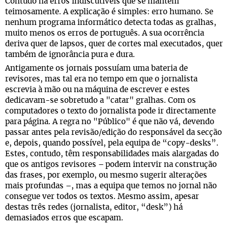
Contudo há erros indiscutíveis que se mantêm
teimosamente. A explicação é simples: erro humano. Se
nenhum programa informático detecta todas as gralhas,
muito menos os erros de português. A sua ocorrência
deriva quer de lapsos, quer de cortes mal executados, quer
também de ignorância pura e dura.
Antigamente os jornais possuíam uma bateria de
revisores, mas tal era no tempo em que o jornalista
escrevia à mão ou na máquina de escrever e estes
dedicavam-se sobretudo a "catar" gralhas. Com os
computadores o texto do jornalista pode ir directamente
para página. A regra no "Público" é que não vá, devendo
passar antes pela revisão/edição do responsável da secção
e, depois, quando possível, pela equipa de “copy-desks”.
Estes, contudo, têm responsabilidades mais alargadas do
que os antigos revisores
podem intervir na construção
–
das frases, por exemplo, ou mesmo sugerir alterações
mais profundas
, mas a equipa que temos no jornal não
–
consegue ver todos os textos. Mesmo assim, apesar
destas três redes (jornalista, editor, “desk”) há
demasiados erros que escapam.