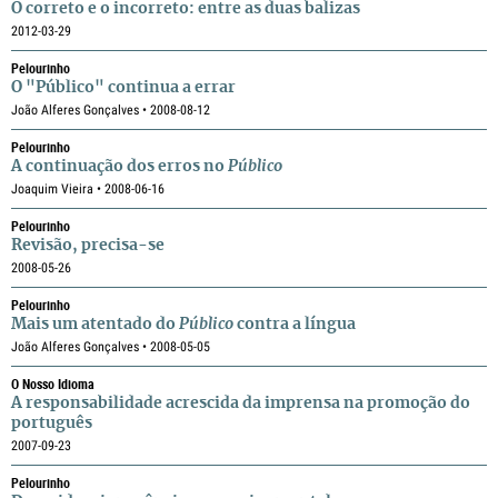
O correto e o incorreto: entre as duas balizas
2012-03-29
Pelourinho
O "Público" continua a errar
João Alferes Gonçalves • 2008-08-12
Pelourinho
A continuação dos erros no
Público
Joaquim Vieira • 2008-06-16
Pelourinho
Revisão, precisa-se
2008-05-26
Pelourinho
Mais um atentado do
Público
contra a língua
João Alferes Gonçalves • 2008-05-05
O Nosso Idioma
A responsabilidade acrescida da imprensa na promoção do
português
2007-09-23
Pelourinho