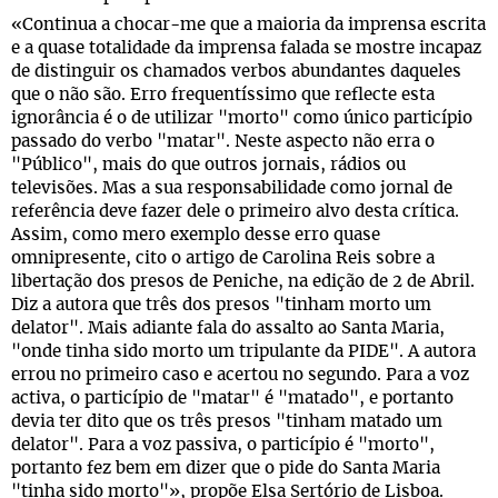
«Continua a chocar-me que a maioria da imprensa escrita
e a quase totalidade da imprensa falada se mostre incapaz
de distinguir os chamados verbos abundantes daqueles
que o não são. Erro frequentíssimo que reflecte esta
ignorância é o de utilizar "morto" como único particípio
passado do verbo "matar". Neste aspecto não erra o
"Público", mais do que outros jornais, rádios ou
televisões. Mas a sua responsabilidade como jornal de
referência deve fazer dele o primeiro alvo desta crítica.
Assim, como mero exemplo desse erro quase
omnipresente, cito o artigo de Carolina Reis sobre a
libertação dos presos de Peniche, na edição de 2 de Abril.
Diz a autora que três dos presos "tinham morto um
delator". Mais adiante fala do assalto ao Santa Maria,
"onde tinha sido morto um tripulante da PIDE". A autora
errou no primeiro caso e acertou no segundo. Para a voz
activa, o particípio de "matar" é "matado", e portanto
devia ter dito que os três presos "tinham matado um
delator". Para a voz passiva, o particípio é "morto",
portanto fez bem em dizer que o pide do Santa Maria
"tinha sido morto"», propõe Elsa Sertório de Lisboa.