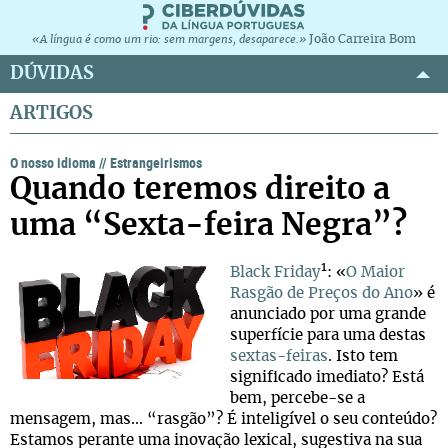
João Carreira Bom
«A língua é como um rio: sem margens, desaparece.»
DÚVIDAS
ARTIGOS
O nosso idioma
//
Estrangeirismos
Quando teremos direito a
uma “Sexta-feira Negra”?
1
Black Friday
: «
O Maior
Rasgão de Preços do Ano
» é
anunciado por uma grande
superfície para uma destas
sextas-feiras
. Isto tem
significado imediato? Está
bem, percebe-se a
mensagem, mas... “rasgão”? É inteligível o seu conteúdo?
Estamos perante uma inovação lexical, sugestiva na sua