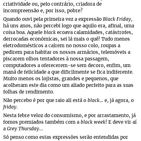
criatividade ou, pelo contrário, criadora de
incompreensão e, por isso, pobre?
Quando ouvi pela primeira vez a expressão
Black Friday
,
há uns anos, não percebi logo que aquilo era, afinal, uma
coisa boa. Aquele
black
ecoava calamidades, catástrofes,
derrocadas económicas, sei lá mais o quê! Tudo menos
eletrodomésticos a caírem no nosso colo, roupas a
pedirem para habitar os nossos armários, telemóveis a
piscarem olhos tentadores à nossa passagem,
computadores a oferecerem-se sem decoro, enfim, um
maná de felicidade a que dificilmente se fica indiferente.
Muito menos os lojistas, grandes e pequenos, que
acolheram este dia como um aliado perfeito para as suas
folhas de rendimento.
Não percebo é por que raio ali está o
black
… e, já agora, o
friday
.
Nesta febre veloz do consumismo, e por arrastamento, já
fomos premiados também com a
black week
! E deve vir aí
a
Grey Thursday
…
Só penso como estas expressões serão entendidas por