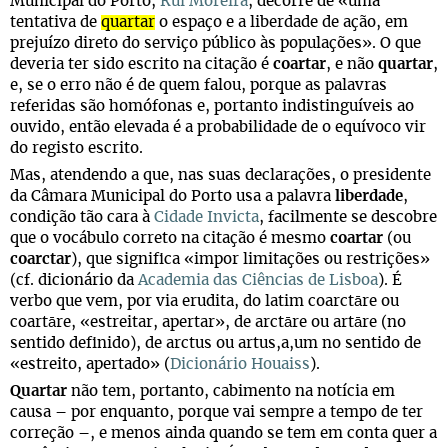
Municipal do Porto,
Rui Moreira
, decorre de «uma
tentativa de
quartar
o espaço e a liberdade de ação, em
prejuízo direto do serviço público às populações». O que
deveria ter sido escrito na citação é
coartar
, e não
quartar
,
e, se o erro não é de quem falou, porque as palavras
referidas são homófonas e, portanto indistinguíveis ao
ouvido, então elevada é a probabilidade de o equívoco vir
do registo escrito.
Mas, atendendo a que, nas suas declarações, o presidente
da Câmara Municipal do Porto usa a palavra
liberdade
,
condição tão cara à
Cidade Invicta
, facilmente se descobre
que o vocábulo correto na citação é mesmo
coartar
(ou
coarctar
), que significa «impor limitações ou restrições»
(cf. dicionário da
Academia das Ciências de Lisboa
). É
verbo que vem, por via erudita, do
latim
coarct
ā
re
ou
coart
ā
re
, «estreitar, apertar», de
arct
ā
re
ou
art
ā
re
(no
sentido definido), de
arctus
ou
artus,
a
,um
no sentido de
«
estreito
,
apertado
» (
Dicionário Houaiss
).
Quartar
não tem, portanto, cabimento na notícia em
causa – por enquanto, porque vai sempre a tempo de ter
correção –, e menos ainda quando se tem em conta quer a