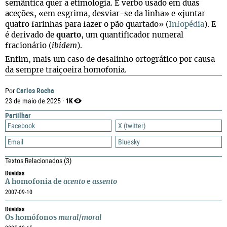
semântica quer a etimologia. É verbo usado em duas
aceções, «
em esgrima, desviar-se da linha» e «
juntar
quatro farinhas para fazer o pão quartado» (
Infopédia
). E
é derivado de
quarto
, um quantificador numeral
fracionário (
ibidem
).
Enfim, mais um caso de desalinho ortográfico por causa
da sempre traiçoeira homofonia.
Carlos Rocha
Por
1K
23 de maio de 2025 ·
Partilhar
Facebook
X (twitter)
Email
Bluesky
Textos Relacionados
(3)
Dúvidas
A homofonia de
acento
e
assento
2007-09-10
Dúvidas
Os homófonos
mural
/
moral