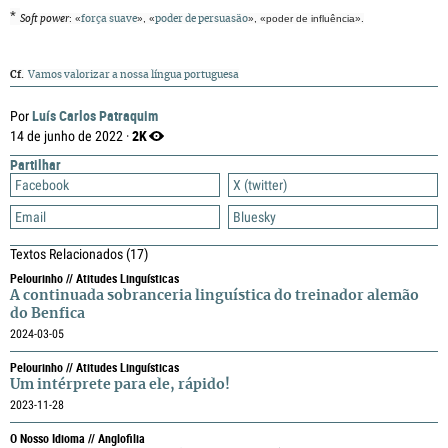
*
: «
», «
», «poder de influência».
Soft power
força suave
poder de persuasão
Cf.
Vamos valorizar a nossa língua portuguesa
Luís Carlos Patraquim
Por
2K
14 de junho de 2022 ·
Partilhar
Facebook
X (twitter)
Email
Bluesky
Textos Relacionados
(17)
Pelourinho // Atitudes Linguísticas
A continuada sobranceria linguística do treinador alemão
do Benfica
2024-03-05
Pelourinho // Atitudes Linguísticas
Um intérprete para ele, rápido!
2023-11-28
O Nosso Idioma // Anglofilia