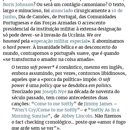
Boris Johnson
? Ou será um contágio camoniano? O texto,
largo e minucioso, foi
anunciado
cirurgicamente a
10 de
Junho
, Dia de Camões, de Portugal, das Comunidades
Portuguesas e das Forças Armadas O acrescento
presidencial da instituição militar à extensa designação
só pode dever-se à invasão da Ucrânia.
We are
haunted
pela «
operação militar especial
». E abominamos
o
hard power
. À insanidade bélica e ao desconcerto do
mundo, contrapomos o português suave, que é quando
«se transforma o amador na coisa amada».
O termo
soft power*
é romântico, mesmo em inglês,
embora assumindo, por vezes, contornos libidinosos,
aqueles que a «porca da política» impõe. O
soft
power
é uma
policy
que se desdobra
em politics
.
Teorizado por
Joseph Nye
na década de noventa do
século passado, tem como antecedentes duas
canções: “
Come to me Softly
” de
Jimmy James
–
"
Won't Cry/Come to me Softly
"– e “
Softly As In a
Morning Sunrise
", de
Abbey Lincoln
. Não fizemos
o fact checking cronológico… posto que «amor é fogo
que arde sem se ver”».