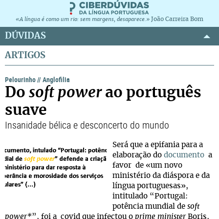
João Carreira Bom
«A língua é como um rio: sem margens, desaparece.»
DÚVIDAS
ARTIGOS
Pelourinho
//
Anglofilia
Do
soft power
ao português
suave
Insanidade bélica e desconcerto do mundo
Será que a epifania para a
elaboração do
documento
a
favor de «um novo
ministério da diáspora e da
língua portuguesas»,
intitulado “Portugal:
potência mundial de
soft
power*
”, foi a covid que infectou o
prime minister
Boris,