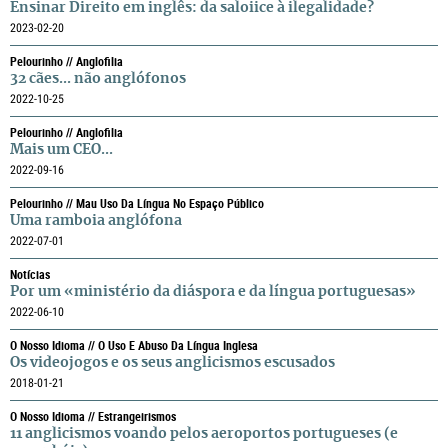
Ensinar Direito em inglês: da saloiice à ilegalidade?
2023-02-20
Pelourinho // Anglofilia
32 cães... não anglófonos
2022-10-25
Pelourinho // Anglofilia
Mais um CEO...
2022-09-16
Pelourinho // Mau Uso Da Língua No Espaço Público
Uma ramboia anglófona
2022-07-01
Notícias
Por um «ministério da diáspora e da língua portuguesas»
2022-06-10
O Nosso Idioma // O Uso E Abuso Da Língua Inglesa
Os videojogos e os seus anglicismos escusados
2018-01-21
O Nosso Idioma // Estrangeirismos
11 anglicismos voando pelos aeroportos portugueses (e