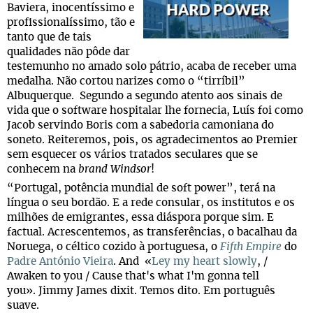
Baviera, inocentíssimo e
profissionalíssimo, tão e
tanto que de tais
qualidades não pôde dar
testemunho no amado solo pátrio, acaba de receber uma
medalha. Não cortou narizes como o “tirríbil”
Albuquerque. Segundo a segundo atento aos sinais de
vida que o software hospitalar lhe fornecia, Luís foi como
Jacob servindo Boris com a sabedoria camoniana do
soneto. Reiteremos, pois, os agradecimentos ao Premier
sem esquecer os vários tratados seculares que se
conhecem na
brand Windsor
!
“Portugal, potência mundial de soft power”, terá na
língua o seu bordão. E a rede consular, os institutos e os
milhões de emigrantes, essa diáspora porque sim. E
factual. Acrescentemos, as transferências, o bacalhau da
Noruega, o céltico cozido à portuguesa, o
Fifth Empire
do
Padre António Vieira
. And «
Ley my heart slowly
, /
Awaken to you / Cause that's what I'm gonna tell
you». Jimmy James dixit. Temos dito. Em português
suave.