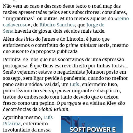
Não vem ao caso e descaso deste texto o road map das
razões apresentadas pelos seus subscritores: consulares,
“migrantinas” ou outras. Muito menos aquelas do «
reino
cadaveroso
», de
Ribeiro Sanches
, que
Jorge de
Sena
haveria de glosar dois séculos mais tarde.
Além das
lirics
do James e do Lincoln, é justo que
enfatizemos o contributo do
prime minister
Boris, mesmo
que ausente da proposta publicada.
Permita-se-nos que nos socorramos de uma expressão
portuguesa. É que Deus escreve direito por linhas tortas…
Senão vejamos: estava o negacionista Johnson posto em
sossego, sem ligar pevide à pandemia, quando no melhor
pano caiu a nódoa. Vai daí, um
Luís
, enfermeiro luso,
potentíssimo no seu
soft power
migrante e diaspórico,
tratou do emboscado com tanto desvelo que o deixou
fresco como um pepino. O
partygate
e a visita a Kiev são
decorrências da
Global Britain
.
Agorinha mesmo,
Luís
Pitarma
, enfermeiro
involuntário da nossa