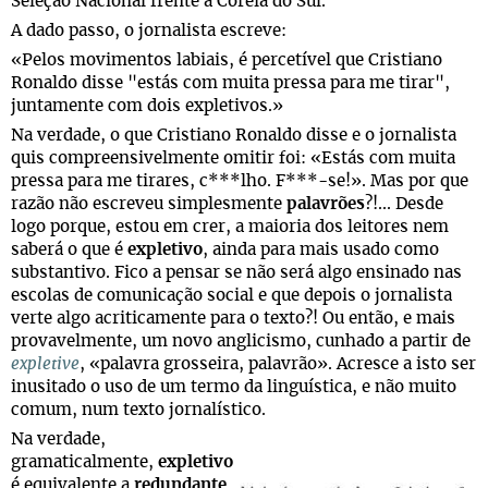
Seleção Nacional frente à Coreia do Sul.
A dado passo, o jornalista escreve:
«Pelos movimentos labiais, é percetível que Cristiano
Ronaldo disse "estás com muita pressa para me tirar",
juntamente com dois expletivos.»
Na verdade, o que Cristiano Ronaldo disse e o jornalista
quis compreensivelmente omitir foi: «Estás com muita
pressa para me tirares, c***lho. F***-se!». Mas por que
razão não escreveu simplesmente
palavrões
?!... Desde
logo porque, estou em crer, a maioria dos leitores nem
saberá o que é
expletivo
, ainda para mais usado como
substantivo. Fico a pensar se não será algo ensinado nas
escolas de comunicação social e que depois o jornalista
verte algo acriticamente para o texto?! Ou então, e mais
provavelmente, um novo anglicismo, cunhado a partir de
expletive
, «palavra grosseira, palavrão». Acresce a isto ser
inusitado o uso de um termo da linguística, e não muito
comum, num texto jornalístico.
Na verdade,
gramaticalmente,
expletivo
é equivalente a
redundante