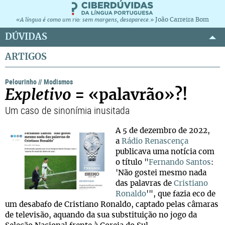
João Carreira Bom
«A língua é como um rio: sem margens, desaparece.»
DÚVIDAS
ARTIGOS
Pelourinho
//
Modismos
Expletivo
= «palavrão»?!
Um caso de sinonímia inusitada
A 5 de dezembro de 2022,
a
Rádio Renascença
publicava uma notícia com
o título "
Fernando Santos
:
'Não gostei mesmo nada
das palavras de
Cristiano
Ronaldo
'", que fazia eco de
um desabafo de Cristiano Ronaldo, captado pelas câmaras
de televisão, aquando da sua substituição no jogo da