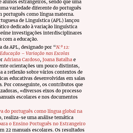
e alunos estrangeiros, sendo que uma
e uma variedade diferente do português
m português como língua materna.
rtuguesa de Linguística (APL) lançou
co dedicado à variação linguística
reúne investigações interdisciplinares
ca com a educação.
a da APL, designado por “
N.º 12:
 Educação – Variação nas Escolas
or
Adriana Cardoso
,
Joana Batalha
e
ente orientações um pouco distintas,
a a reflexão sobre vários contextos de
icas educativas desenvolvidas em salas
a. Por conseguinte, os contributos que
adoras, «diversos eixos do processo
manuais escolares e nos documentos
va do português como língua global na
go, realiza-se uma análise temática
para o Ensino Português no Estrangeiro
om 22 manuais escolares. Os resultados