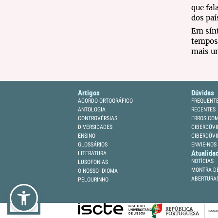
que fal
dos paí
Em sínt
tempos 
mais um
Artigos
Dúvidas
ACORDO ORTOGRÁFICO
FREQUENT
ANTOLOGIA
RECENTES
CONTROVÉRSIAS
ERROS CO
DIVERSIDADES
CIBERDÚVI
ENSINO
CIBERDÚVI
GLOSSÁRIOS
ENVIE-NOS
Atualida
LITERATURA
NOTÍCIAS
LUSOFONIAS
MONTRA DE
O NOSSO IDIOMA
ABERTURA
PELOURINHO