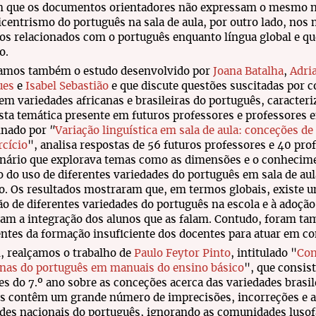
 que os documentos orientadores não expressam o mesmo nív
icentrismo do português na sala de aula, por outro lado, nos
os relacionados com o português enquanto língua global e q
no.
tamos também o estudo desenvolvido por
Joana Batalha
,
Adri
ues
e
Isabel Sebastião
e que discute questões suscitadas por 
em variedades africanas e brasileiras do português, caracte
sta temática presente em futuros professores e professores e
nado por
"
Variação linguística em sala de aula: conceções de
cício
", analisa respostas de 56 futuros professores e 40 pr
nário que explorava temas como as dimensões e o conhecimen
 do uso de diferentes variedades do português em sala de aul
o. Os resultados mostraram que, em termos globais, existe u
ão de diferentes variedades do português na escola e à adoção
am a integração dos alunos que as falam. Contudo, foram ta
ntes da formação insuficiente dos docentes para atuar em con
, realçamos o trabalho de
Paulo Feytor Pinto
, intitulado "
Con
anas do português em manuais do ensino básico
", que consis
es do 7.º ano sobre as conceções acerca das variedades brasil
s contêm um grande número de imprecisões, incorreções e 
des nacionais do português, ignorando as comunidades lusofa