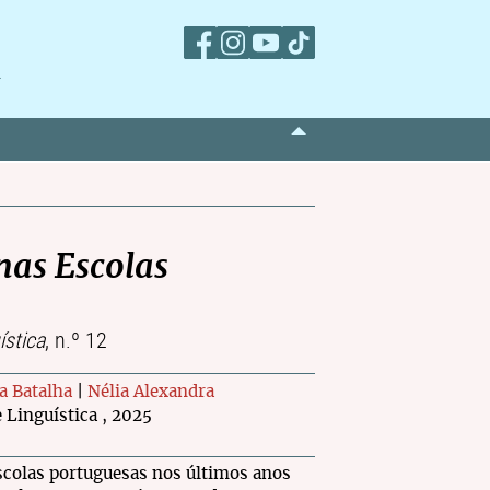
m
nas Escolas
ística
, n.º 12
a Batalha
|
Nélia Alexandra
 Linguística , 2025
scolas portuguesas nos últimos anos