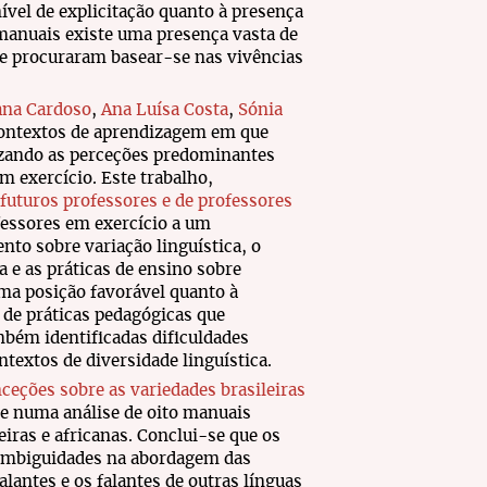
el de explicitação quanto à presença
 manuais existe uma presença vasta de
ue procuraram basear-se nas vivências
ana Cardoso
,
Ana Luísa Costa
,
Sónia
contextos de aprendizagem em que
rizando as perceções predominantes
m exercício. Este trabalho,
 futuros professores e de professores
ofessores em exercício a um
to sobre variação linguística, o
a e as práticas de ensino sobre
ma posição favorável quanto à
 de práticas pedagógicas que
mbém identificadas dificuldades
textos de diversidade linguística.
ceções sobre as variedades brasileiras
te numa análise de oito manuais
eiras e africanas. Conclui-se que os
ambiguidades na abordagem das
lantes e os falantes de outras línguas