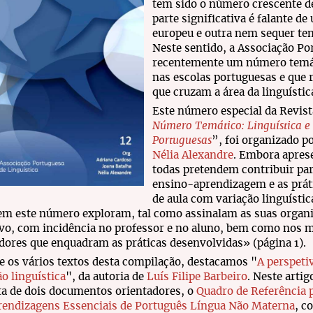
tem sido o número crescente d
parte significativa é falante d
europeu e outra nem sequer te
Neste sentido, a Associação Po
recentemente um número temáti
nas escolas portuguesas e que 
que cruzam a área da linguísti
Este número especial da Revist
Número Temático: Linguística e
Portuguesas
”, foi organizado p
Nélia Alexandre
. Embora apres
todas pretendem contribuir par
ensino-aprendizagem e as prát
de aula com variação linguístic
m este número exploram, tal como assinalam as suas organiz
vo, com incidência no professor e no aluno, bem como nos 
dores que enquadram as práticas desenvolvidas» (página 1).
e os vários textos desta compilação, destacamos "
A perspeti
o linguística
", da autoria de
Luís Filipe Barbeiro
. Neste arti
a de dois documentos orientadores, o
Quadro de Referência 
rendizagens Essenciais de Português Língua Não Materna
, c