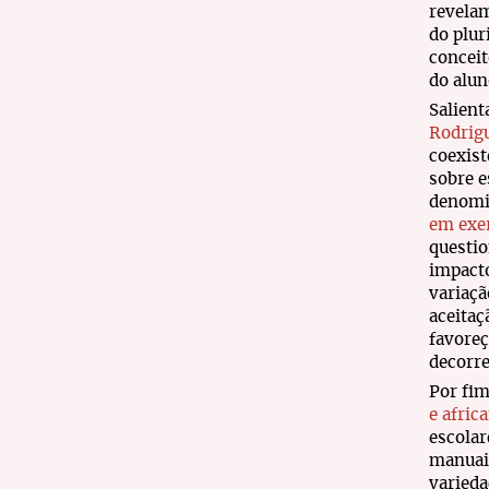
revelam
do plur
conceit
do alu
Salien
Rodrig
coexist
sobre e
denomi
em exer
questio
impacto
variaçã
aceitaç
favoreç
decorre
Por fim
e afric
escolar
manuai
varieda