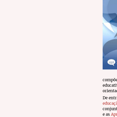
compõe
educati
orienta
De entr
educaçã
conjunt
e as
Ap