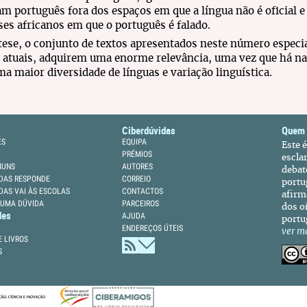
am português fora dos espaços em que a língua não é oficial e
ses africanos em que o português é falado.
ese, o conjunto de textos apresentados neste número especi
atuais, adquirem uma enorme relevância, uma vez que há nas
.
a maior diversidade de línguas e variação linguística
Ciberdúvidas
Quem
ES
EQUIPA
Este 
PRÉMIOS
escla
MUNS
AUTORES
debat
DAS RESPONDE
CORREIO
portu
DAS VAI ÀS ESCOLAS
CONTACTOS
afirm
 UMA DÚVIDA
PARCEIROS
dos oi
des
AJUDA
portu
ENDEREÇOS ÚTEIS
ver m
 LIVROS
S