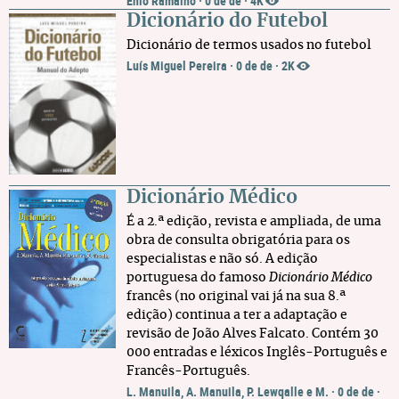
Énio Ramalho
·
0 de de
·
4K
Dicionário do Futebol
Dicionário de termos usados no futebol
Luís Miguel Pereira
·
0 de de
·
2K
Dicionário Médico
É a 2.ª edição, revista e ampliada, de uma
obra de consulta obrigatória para os
especialistas e não só. A edição
portuguesa do famoso
Dicionário Médico
francês (no original vai já na sua 8.ª
edição) continua a ter a adaptação e
revisão de João Alves Falcato. Contém 30
000 entradas e léxicos Inglês-Português e
Francês-Português.
L. Manuila, A. Manuila, P. Lewqalle e M.
·
0 de de
·