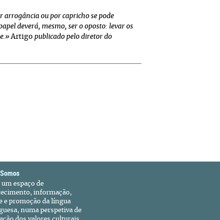
r arrogância ou por capricho se pode
papel deverá, mesmo, ser o oposto: levar os
te.»
Artigo
publicado pelo diretor do
 Somos
é um espaço de
recimento, informação,
e e promoção da língua
guesa, numa perspetiva de
ação dos valores culturais