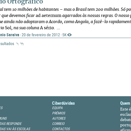
do Ortográfico
l tem 10 milhões de habitantes – mas o Brasil tem 200 milhões. Só po
 que devemos ficar
ad aeternum
agarrados às nossas regras. O nosso 
ue ainda não adoptaram o Acordo, como Angola, a fazê-lo rapidamen
rio
Sol
, na sua coluna
A sério
.
...
nio Saraiva
20 de fevereiro de 2012
5K
·
·
esultados
Ciberdúvidas
Quem
ES
EQUIPA
Este 
PRÉMIOS
escla
MUNS
AUTORES
debat
DAS RESPONDE
CORREIO
portu
DAS VAI ÀS ESCOLAS
CONTACTOS
afirm