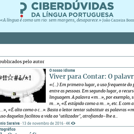
«A língua é como um rio: sem margens, desaparece.»
João Carreira Bo
publicados pelo autor
O nosso idioma
Viver para Contar: O pala
«(...) Em primeiro lugar, o uso frequente do
entre as pessoas. Em segundo lugar, o recu
linguagem. A palavra «m…», por exemplo, sub
m…», «É estúpido como a m…», etc. E com 
…», «É alto como o c…». Basta o leitor tentar substituir as palavras 
so daquelas facilitou a vida ao ‘utilizador’, atrofiando-lhe a...
nio Saraiva
13 de novembro de 2016
4K
·
·
tográfico