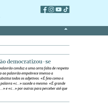
m
vrão democratizou-se
 palavrão conduz a uma certa falta de respeito
rso ao palavrão empobrece imenso a
stitui todos os adjetivos: «É feio como a
a palavra «c…» sucede o mesmo: «É grande
«m…» e «c…» por outras para perceber até que