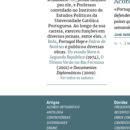
semanário
Sol
, jornal lançado
Acor
por ele, e Professor
«Portuga
convidado no Instituto de
Estudos Políticos da
defender
Universidade Católica
países q
Portuguesa. Ao longo da sua
semaná
carreia, exerceu funções em
José Antó
diversos jornais, entre eles,
A
Bola
,
Portugal Hoje
e
Diário de
2 r
Notícias
e publicou diversas
obras:
Do estado Novo à
Segunda República
(
1974),
O
Último Verão na Ria Formosa
(2001) e
Documentos
Diplomáticos
(2009).
Ver todos os autores
Artigos
Dúvidas
ACORDO ORTOGRÁFICO
FREQUENT
ANTOLOGIA
RECENTES
CONTROVÉRSIAS
ERROS CO
DIVERSIDADES
CIBERDÚVI
ENSINO
CIBERDÚVI