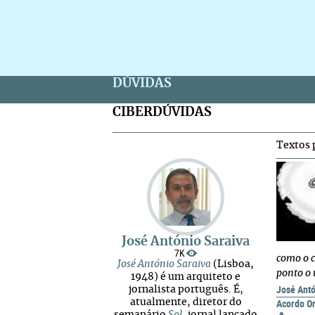
DÚVIDAS
CIBERDÚVIDAS
Textos 
José António Saraiva
7K
como o c
José António Saraiva
(Lisboa,
ponto o u
1948) é um arquiteto e
José Antó
jornalista português. É,
Acordo Or
atualmente, diretor do