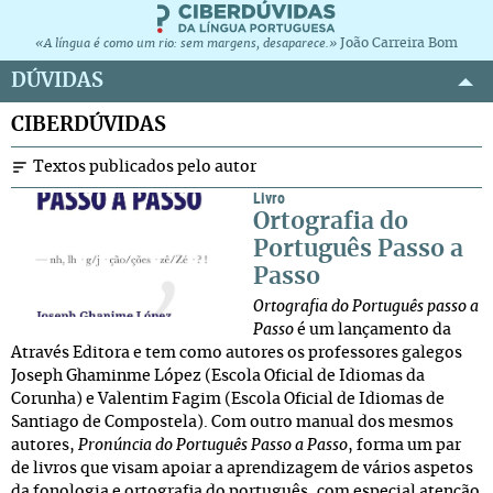
João Carreira Bom
«A língua é como um rio: sem margens, desaparece.»
DÚVIDAS
CIBERDÚVIDAS
Textos publicados pelo autor
Livro
Ortografia do
Português Passo a
Passo
Ortografia do Português passo a
Passo
é um lançamento da
Através Editora e tem como autores os professores galegos
Joseph Ghaminme López (Escola Oficial de Idiomas da
Corunha) e Valentim Fagim (Escola Oficial de Idiomas de
Santiago de Compostela). Com outro manual dos mesmos
autores,
Pronúncia do Português Passo a Passo
, forma um par
de livros que visam apoiar a aprendizagem de vários aspetos
da fonologia e ortografia do português, com especial atenção