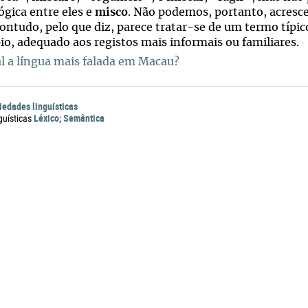
ógica entre eles e
misco
. Não podemos, portanto, acresce
Contudo, pelo que diz, parece tratar-se de um termo típ
pio, adequado aos registos mais informais ou familiares.
l a língua mais falada em Macau?
iedades linguísticas
Léxico
Semântica
guísticas
;