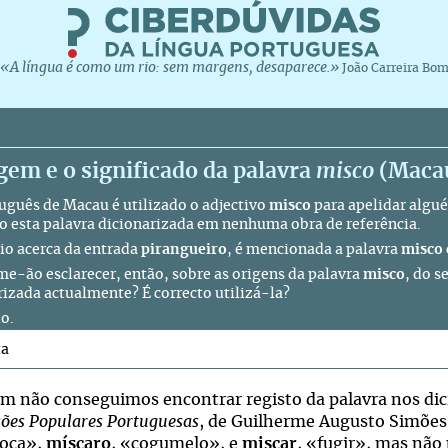
«A língua é como um rio: sem margens, desaparece.»
João Carreira Bo
gem e o significado da palavra
misco
(Maca
uguês de Macau é utilizado o adjectivo
misco
para apelidar algué
o esta palavra dicionarizada em nenhuma obra de referência.
tio
acerca da entrada
pirangueiro
, é mencionada a palavra
misco
e-ão esclarecer, então, sobre as origens da palavra
misco
, do s
rizada actualmente? É correcto utilizá-la?
o.
ta
 não conseguimos encontrar registo da palavra nos dic
sões Populares Portuguesas
, de Guilherme Augusto Simões,
oca»,
míscaro
, «cogumelo», e
miscar
, «fugir», mas não