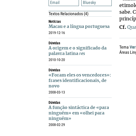
Email
Bluesky
etimol
sabe. 
Textos Relacionados
(4)
princí
Notícias
Macau e a língua portuguesa
Cf.
Qua
2019-12-16
Dúvidas
Var
Tema
A origem e o significado da
Áreas Lin
palavra latina
res
2010-10-20
Dúvidas
«Foram eles os vencedores»:
frases identificacionais, de
novo
2008-03-13
Dúvidas
A função sintáctica de «para
ninguém» em «olhei para
ninguém»
2008-02-29