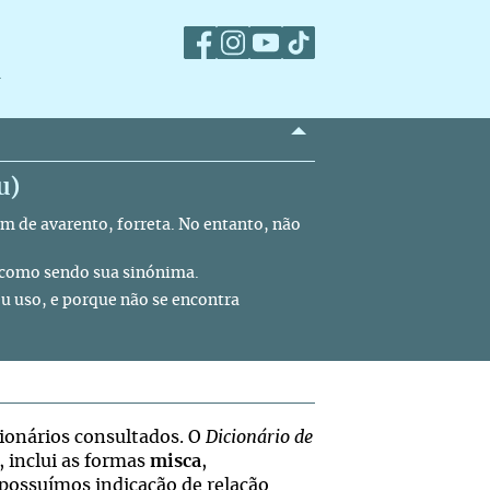
m
u)
m de avarento, forreta. No entanto, não
como sendo sua sinónima.
eu uso, e porque não se encontra
ionários consultados. O
Dicionário de
 inclui as formas
misca
,
 possuímos indicação de relação