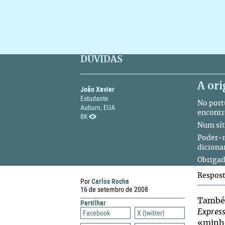
DÚVIDAS
A ori
João Xavier
Estudante
No port
Auburn, EUA
encontr
8K
Num
sí
Poder-m
diciona
Obrigad
Respos
Carlos Rocha
Por
16 de setembro de 2008
Também
Partilhar
Expres
Facebook
X (twitter)
«minh