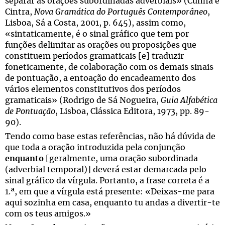
separar as orações subordinadas adverbiais» (Cunha e
Cintra,
Nova Gramática do Português Contemporâneo
,
Lisboa, Sá a Costa, 2001, p. 645), assim como,
«sintaticamente, é o sinal gráfico que tem por
funções delimitar as orações ou proposições que
constituem períodos gramaticais [e] traduzir
foneticamente, de colaboração com os demais sinais
de pontuação, a entoação do encadeamento dos
vários elementos constitutivos dos períodos
gramaticais» (Rodrigo de Sá Nogueira,
Guia Alfabética
de Pontuação
, Lisboa, Clássica Editora, 1973, pp. 89-
90).
Tendo como base estas referências, não há dúvida de
que toda a oração introduzida pela conjunção
enquanto
[geralmente, uma oração subordinada
(adverbial temporal)] deverá estar demarcada pelo
sinal gráfico da vírgula. Portanto, a frase correta é a
1.ª, em que a vírgula está presente: «Deixas-me para
aqui sozinha em casa, enquanto tu andas a divertir-te
com os teus amigos.»