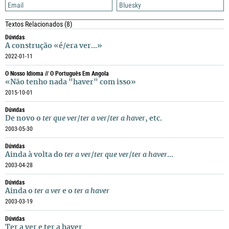
Email
Bluesky
Textos Relacionados
(8)
Dúvidas
A construção «é/era ver...»
2022-01-11
O Nosso Idioma // O Português Em Angola
«Não tenho nada "haver" com isso»
2015-10-01
Dúvidas
De novo o
ter que ver
/
ter a ver
/
ter a haver
, etc.
2003-05-30
Dúvidas
Ainda à volta do
ter a ver
/
ter que ver
/
ter a haver
...
2003-04-28
Dúvidas
Ainda o
ter a ver
e o
ter a haver
2003-03-19
Dúvidas
Ter a ver e ter a haver