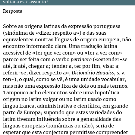
voltar a este assunto?
Resposta
Sobre as origens latinas da expressão portuguesa
(sinónima de «dizer respeito a») e das suas
equivalentes noutras línguas de origem europeia, não
encontro informação clara. Uma tradução latina
acessível de «ter que ver com» ou «ter a ver com»
parece ser feita com o verbo
pertinēre
(«estender-se
até, ir até, chegar a; tender a, ter por fim, visar a;
referir-se, dizer respeito a»,
Dicionário Houaiss
, s. v.
ten
-), o qual, como se vê, é uma unidade vocabular,
mas não uma expressão fixa de dois ou mais termos.
Tampouco acho elementos sobre uma hipotética
origem no latim vulgar ou no latim usado como
língua franca, administrativa e científica, em grande
parte da Europa; supondo que estas variedades do
latim tiveram influência sobre a genaralidade das
línguas europeias (românicas ou não), seria de
esperar que esta conjectura permitisse compreender