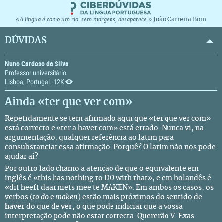
João Carreira Bom
«A língua é como um rio: sem margens, desaparece.»
DÚVIDAS
Nuno Cardoso da Silva
Professor universitário
Lisboa, Portugal
12K
Ainda «ter que ver com»
Repetidamente se tem afirmado aqui que «ter que ver com»
está correcto e «ter a haver com» está errado. Nunca vi, na
argumentação, qualquer referência ao latim para
consubstanciar essa afirmação. Porquê? O latim não nos pode
ajudar aí?
Por outro lado chamo a atenção de que o equivalente em
inglês é «this has nothing to DO with that», e em holandês é
«dit heeft daar niets mee te MAKEN». Em ambos os casos, os
verbos (
to do
e
maken
) estão mais próximos do sentido de
haver
do que de
ver
, o que pode indiciar que a vossa
interpretação pode não estar correcta. Quererão V. Exas.