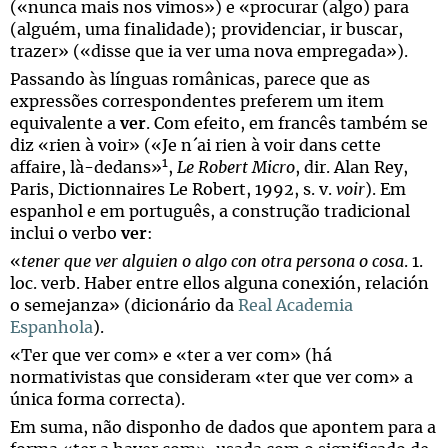
(«nunca mais nos vimos») e «procurar (algo) para
(alguém, uma finalidade); providenciar, ir buscar,
trazer» («disse que ia ver uma nova empregada»).
Passando às línguas românicas, parece que as
expressões correspondentes preferem um item
equivalente a
ver
. Com efeito, em francês também se
diz «rien à voir» («Je n´ai rien à voir dans cette
1
affaire, là-dedans»
,
Le Robert Micro
, dir. Alan Rey,
Paris, Dictionnaires Le Robert, 1992, s. v.
voir
). Em
espanhol e em português, a construção tradicional
inclui o verbo
ver
:
«
tener que ver alguien o algo con otra persona o cosa
. 1.
loc. verb. Haber entre ellos alguna conexión, relación
o semejanza» (dicionário da
Real Academia
Espanhola
).
«Ter que ver com» e «ter a ver com» (há
normativistas que consideram «ter que ver com» a
única forma correcta).
Em suma, não disponho de dados que apontem para a