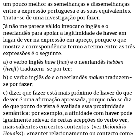
um pouco melhor as semelhanças e dissemelhanças
entre a expressão portuguesa e as suas equivalentes.
Trata-se de uma investigação por fazer.
Já não me parece válido invocar o inglês e o
neerlandês para apoiar a legitimidade de
haver
em
lugar de
ver
na expressão em apreço, porque o que
mostra a correspondência termo a termo entre as três
expressões é o seguinte:
a) o verbo inglês
have
(
has
) e o neerlandês
hebben
(
heeft
) traduzem-se por
ter
;
b) o verbo inglês
do
e o neerlandês
maken
traduzem-
se por
fazer
;
c) dizer que
fazer
está mais próximo de
haver
do que
de
ver
é uma afirmação apressada, porque não se diz
de que ponto de vista é avaliada essa proximidade
semântica: por exemplo, a afinidade com
haver
pode
igualmente relevar de certas acepções do verbo
ver
,
mais salientes em certos contextos (ver
Dicionário
Houaiss
): «manter relacionamento ou contacto com»