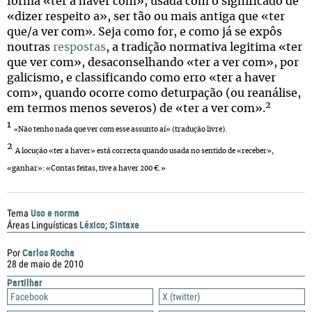
forma «ter a haver com», usada com o significado de
«dizer respeito a», ser tão ou mais antiga que «ter
que/a ver com». Seja como for, e como já se expôs
noutras
respostas
, a tradição normativa legitima «ter
que ver com», desaconselhando «ter a ver com», por
galicismo, e classificando como erro «ter a haver
com», quando ocorre como deturpação (ou reanálise,
2
em termos menos severos) de «ter a ver com».
1
Não tenho nada que ver com esse assunto aí» (tradução livre).
«
2
A locução «ter a haver» está correcta quando usada no sentido de «receber»,
«ganhar»: «Contas feitas, tive a haver 200 €.»
Uso e norma
Tema
Léxico
Sintaxe
Áreas Linguísticas
;
Carlos Rocha
Por
28 de maio de 2010
Partilhar
Facebook
X (twitter)