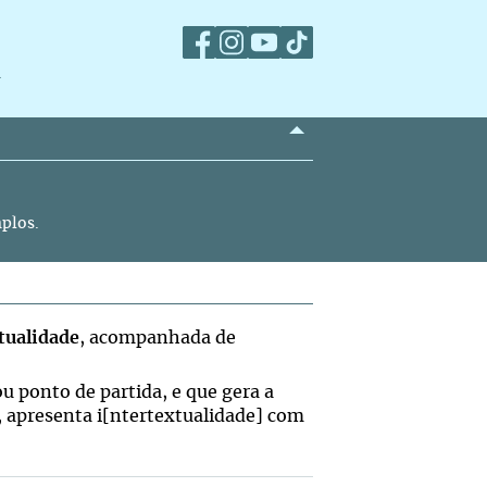
m
plos.
tualidade
, acompanhada de
 ponto de partida, e que gera a
, apresenta i[ntertextualidade] com