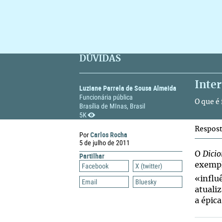
DÚVIDAS
Inte
Luziane Parrela de Sousa Almeida
Funcionária pública
O que é
Brasília de MInas, Brasil
5K
Respos
Carlos Rocha
Por
5 de julho de 2011
O
Dici
Partilhar
exempl
Facebook
X (twitter)
«influ
Email
Bluesky
atuali
a épic