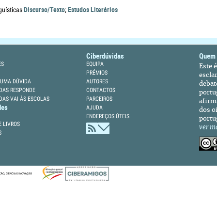
Discurso/Texto
Estudos Literários
guísticas
;
Ciberdúvidas
Quem
ES
EQUIPA
Este 
PRÉMIOS
escla
 UMA DÚVIDA
AUTORES
debat
DAS RESPONDE
CONTACTOS
portu
DAS VAI ÀS ESCOLAS
PARCEIROS
afirm
des
AJUDA
dos oi
ENDEREÇOS ÚTEIS
portu
 LIVROS
ver m
S