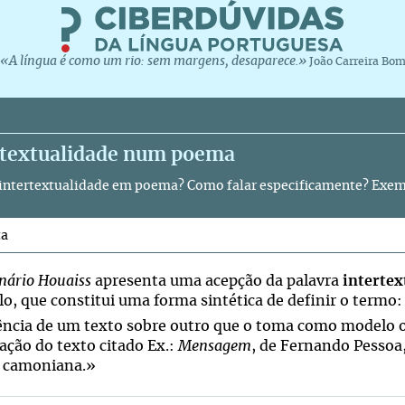
«A língua é como um rio: sem margens, desaparece.»
João Carreira Bo
rtextualidade num poema
 intertextualidade em poema? Como falar especificamente? Exem
ta
onário Houaiss
apresenta uma acepção da palavra
intertex
o, que constitui uma forma sintética de definir o termo:
ência de um texto sobre outro que o toma como modelo ou
zação do texto citado Ex.:
Mensagem
, de Fernando Pessoa
a camoniana.»