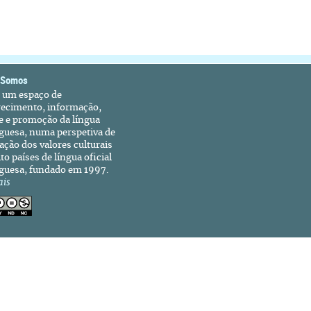
 Somos
é um espaço de
recimento, informação,
e e promoção da língua
guesa, numa perspetiva de
ação dos valores culturais
to países de língua oficial
guesa, fundado em 1997.
ais