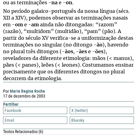
ou as terminações -
na
e -
on
.
No período galaico-português da nossa língua (sécs.
XII a XIV), podemos observar as terminações nasais
em -
om
e -
am
ainda não ditongadas: “razom”
(razão), “multidom” (multidão), “pam” (pão). A
partir do século XV verifica-se a uniformização destas
terminações no singular (no ditongo -
ão
), havendo
no plural três ditongos (-
ãos
, -
ães
e -
ões
),
reveladores da diferente etimologia: mãos (< manus),
pães (< panes), leões (< leones). Costumamos ensinar
precisamente que os diferentes ditongos no plural
decorrem da etimologia.
Maria Regina Rocha
Por
17 de dezembro de 2003
Partilhar
Facebook
X (twitter)
Email
Bluesky
Textos Relacionados
(6)