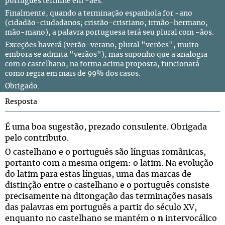
português termine em -ães.
Finalmente, quando a terminação espanhola for -ano
(cidadão-ciudadanos; cristão-cristiano; irmão-hermano;
mão-mano), a palavra portuguesa terá seu plural com -ãos.
Exceções haverá (verão-verano, plural "verões", muito
embora se admita "verãos"), mas suponho que a analogia
com o castelhano, na forma acima proposta, funcionará
como regra em mais de 99% dos casos.
Obrigado.
Resposta
É uma boa sugestão, prezado consulente. Obrigada
pelo contributo.
O castelhano e o português são línguas românicas,
portanto com a mesma origem: o latim. Na evolução
do latim para estas línguas, uma das marcas de
distinção entre o castelhano e o português consiste
precisamente na ditongação das terminações nasais
das palavras em português a partir do século XV,
enquanto no castelhano se mantém o
n
intervocálico