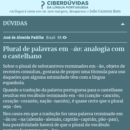
João Carreira Bom
«A língua é como um rio: sem margens, desaparece.»
DÚVIDAS
José de Almeida Padilha
Brasil
8K
Plural de palavras em -
ão
: analogia com
o castelhano
Sobre o plural de substantivos terminados em -ão, objeto de
recentes consultas, gostaria de propor uma fórmula para uso
daqueles que alguma intimidade têm com a língua
espanhola.
Quando a tradução da palavra portuguesa para o castelhano
resultar em vocábulo terminado em -ón (canção-canción;
coração-corazón; nação-nación), é quase certo que o plural
seja -ões.
Nos casos em que a tradução for uma palavra terminado em
-án ou –na (alemão-alemán; capitão-capitán; pão-pan),
boa possibilidade haverá de que o plural do vocábulo