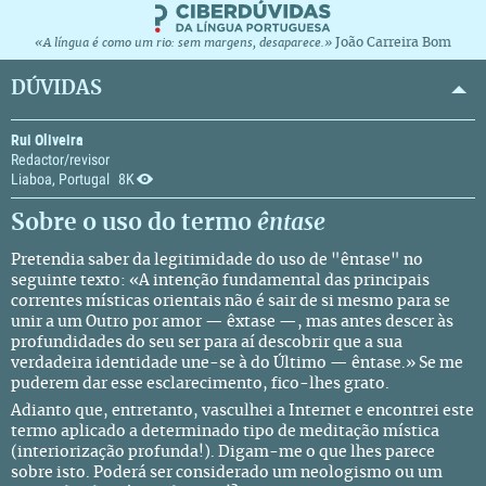
João Carreira Bom
«A língua é como um rio: sem margens, desaparece.»
DÚVIDAS
Rui Oliveira
Redactor/revisor
Liaboa, Portugal
8K
Sobre o uso do termo
êntase
Pretendia saber da legitimidade do uso de "êntase" no
seguinte texto: «A intenção fundamental das principais
correntes místicas orientais não é sair de si mesmo para se
unir a um Outro por amor — êxtase —, mas antes descer às
profundidades do seu ser para aí descobrir que a sua
verdadeira identidade une-se à do Último — êntase.» Se me
puderem dar esse esclarecimento, fico-lhes grato.
Adianto que, entretanto, vasculhei a Internet e encontrei este
termo aplicado a determinado tipo de meditação mística
(interiorização profunda!). Digam-me o que lhes parece
sobre isto. Poderá ser considerado um neologismo ou um