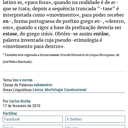
latino
ex
, «para fora», quando na realidade é de
ec
-
que se trata; depois a sequência truncada "-tase" é
interpretada como «movimento», para poder receber
en
-, forma portuguesa do prefixo grego
en
-, «dentro,
em», quando a rigor a base da prefixação deveria ser
estase
, do grego
stásis
. Obtém-se assim
entâse
,
palavra inventada cuja pseudo-etimologia é
«movimento para dentro».
1
Também está registada a forma
entase
(
Grande Dicionário da Língua Portuguesa
, de
José Pedro Machado).
Uso e norma
Tema
substantivo
Classe de Palavras
Léxico
Morfologia Construcional
Áreas Linguísticas
;
Carlos Rocha
Por
17 de fevereiro de 2010
Partilhar
Facebook
X (twitter)