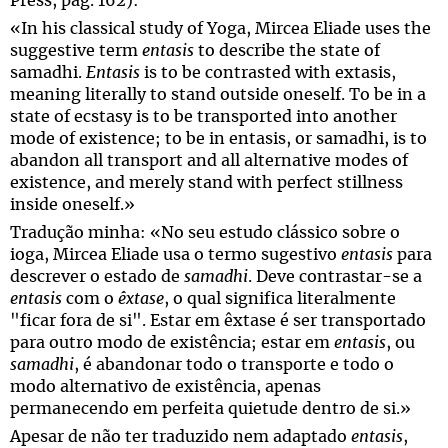
Press, pág. 162):
«In his classical study of Yoga, Mircea Eliade uses the
suggestive term
entasis
to describe the state of
samadhi.
Entasis
is to be contrasted with extasis,
meaning literally to stand outside oneself. To be in a
state of ecstasy is to be transported into another
mode of existence; to be in entasis, or samadhi, is to
abandon all transport and all alternative modes of
existence, and merely stand with perfect stillness
inside oneself.»
Tradução minha: «No seu estudo clássico sobre o
ioga, Mircea Eliade usa o termo sugestivo
entasis
para
descrever o estado de
samadhi
. Deve contrastar-se a
entasis
com o
êxtase
, o qual significa literalmente
"ficar fora de si". Estar em êxtase é ser transportado
para outro modo de existência; estar em
entasis
, ou
samadhi
, é abandonar todo o transporte e todo o
modo alternativo de existência, apenas
permanecendo em perfeita quietude dentro de si.»
Apesar de não ter traduzido nem adaptado
entasis
,