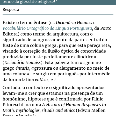
termo do glossário religioso!?
Resposta
Existe o termo
êntase
(cf.
Dicionário Houaiss
e
Vocabulário Ortográfico da Língua Portuguesa
, da Porto
Editora) como termo da arquitectura, com o
significado de «engrossamento da parte central do
fuste de uma coluna grega, para que esta pareça reta,
visando à correção da ilusão óptica de concavidade
produzida por fuste perfeitamente cilíndrico»
(
Dicionário Houaiss
). Esta palavra tem origem no
grego
éntasis
, «grossura ou alargamento no meio de
uma coluna», e surgiu em português por intermédio
da forma latina
entăsis, is
.
1
Contudo, o contexto e o significado apresentados
levam-me a crer que estamos na presença de um
homónimo, hipótese que é confirmada por Plinio
Prioreschi, na obra
A History of Human Responses to
Death: mythologies, rituals and ethics
(Edwin Mellen