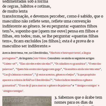
sedimentadas sob a forma
de regras, hábitos e rotinas,
de muito lenta
transformação, e devemos perceber, como é sabido, que o
masculino não reflete sexo, reflete uma convenção
indiferente ao género. Se eu perguntar «quantos filhos
tem?», suponho que [quem me ouve] pensa em filhos e
filhas, em todos; mas, se lhe perguntar «quantas filhas
tem», ficam excluídos [os filhos]; esta é a prova de o
masculino ser indiferente.»
Acerca deste tema, ver, no Ciberdúvidas, "
Machista
e
heteropatriarcal
, a língua
portuguesa?
", do linguista
João Veloso
. Consultem-se ainda os seguintes artigos:
"
Calem-se!
", "
Elas são eles e eles são elas?
", "
Os cidadãos e a gramática
", "
O sexo das
palavras
", "
Quem fala assim não é gago nem gaga
", "
Gramática ainda não tem sexo
",
"
Car@s leitorxs e utentas
", "
@ entre acentos, géneros e beijos
", "
A que propósito
aparece a crónica de RAP no Ciberdúvidas?
", "
Sobre índices temáticos e género
gramatical
", "
O uso de @ para marcar o género de palavras
" e "'
Amigas e amigos' e
'amigos e amigas
'.
3.
Sabemos que o árabe tem
nomes para os dias da