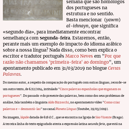
semana que são homólogos
dos portugueses na
estrutura e no sentido.
Basta mencionar (
yawm
)
al-ithnayn
, que significa
«segundo dia», para imediatamente encontrar
semelhança com
segunda-feira
. Estaremos, então,
perante mais um exemplo do impacto do idioma arábico
sobre a nossa língua? Nada disso, como bem explica o
escritor e tradutor português
Marco Neves
em "
Por que
razão não chamamos 'primeira-feira' ao domingo
", um
apontamento publicado em 31/03/2019 no blogue
Certas
Palavras
.
Do mesmo autor, a respeito da comparação do português com outras línguas, recorde-se
um outro texto, de 6/12/2014, intitulado "
Cinco palavras espanholas que enganam os
portugueses
". Do passado e do presente das palavras, bem como dos seus problemas de
análise, fala também o linguista
Aldo Bizzocchi
, no apontamento vídeo "
Como criar
palavras e – desmontá-las
" no canal
Planeta Língua
(Youtube, 29/03/2019).
Na imagem,
lápide
datada de 618 d.C., que se encontra na Igreja de
São Vicente
(Braga).
A terceira linha do texto epigrafado atesta a expressão latina
secunda feria
, que está na