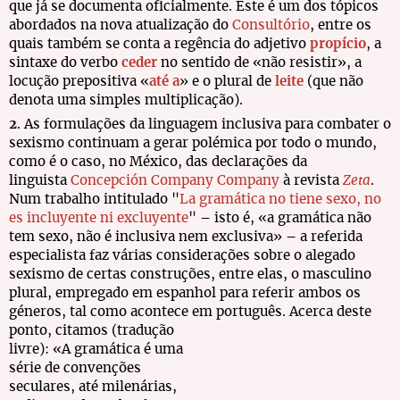
que já se documenta oficialmente. Este é um dos tópicos
abordados na nova atualização do
Consultório
, entre os
quais também se conta a regência do adjetivo
propício
, a
sintaxe do verbo
ceder
no sentido de «não resistir», a
locução prepositiva «
até a
» e o plural de
leite
(que não
denota uma simples multiplicação).
2
. As formulações da linguagem inclusiva para combater o
sexismo continuam a gerar polémica por todo o mundo,
como é o caso, no México, das declarações da
linguista
Concepción Company Company
à revista
Zeta
.
Num trabalho intitulado "
La gramática no tiene sexo, no
es incluyente ni excluyente
" – isto é, «a gramática não
tem sexo, não é inclusiva nem exclusiva» – a referida
especialista faz várias considerações sobre o alegado
sexismo de certas construções, entre elas, o masculino
plural, empregado em espanhol para referir ambos os
géneros, tal como acontece em português.
Acerca deste
ponto, citamos (tradução
livre): «A gramática é uma
série de convenções
seculares, até milenárias,